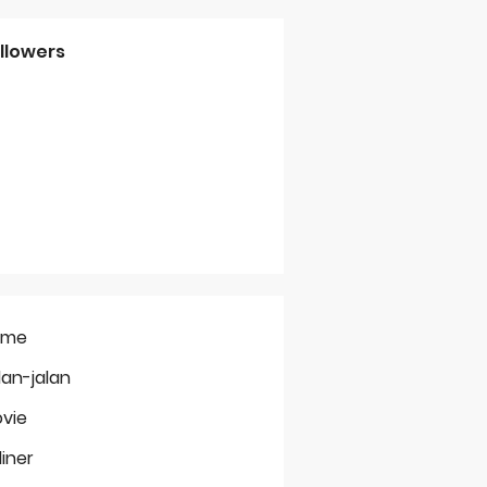
llowers
ome
lan-jalan
vie
liner