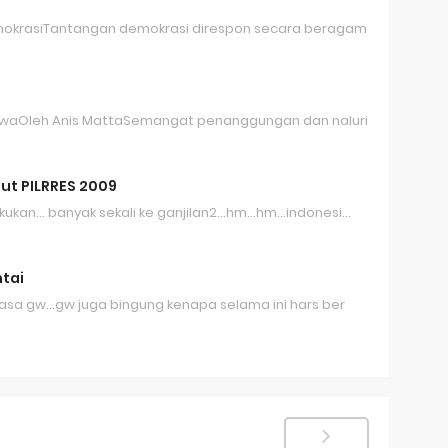
okrasiTantangan demokrasi direspon secara beragam
 JiwaOleh Anis MattaSemangat penanggungan dan naluri
ut PILRRES 2009
kukan... banyak sekali ke ganjilan2...hm...hm...indonesi…
ntai
sa gw...gw juga bingung kenapa selama ini hars ber