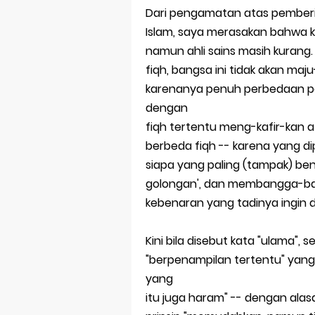
Dari pengamatan atas pemberit
Review Lengk
Islam, saya merasakan bahwa kita
Merek Dagan
namun ahli sains masih kurang. 
fiqh, bangsa ini tidak akan maj
Perkembang
karenanya penuh perbedaan p
dengan
Multinationa
fiqh tertentu meng-kafir-kan 
Review Oppo 
berbeda fiqh -- karena yang di
siapa yang paling (tampak) ben
Review Vivo 
golongan', dan membangga-ba
Review Vivo 
kebenaran yang tadinya ingin d
Merek Dagan
Kini bila disebut kata "ulama",
Merek Dagang
"berpenampilan tertentu" yan
yang
Merek Dagan
itu juga haram" -- dengan ala
Merek Dagan