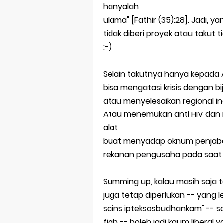
hanyalah
ulama" [Fathir (35):28]. Jadi, 
tidak diberi proyek atau takut 
:-)
Selain takutnya hanya kepada A
bisa mengatasi krisis dengan bi
atau menyelesaikan regional in
Atau menemukan anti HIV dan m
alat
buat menyadap oknum penjabat
rekanan pengusaha pada saat "
Summing up, kalau masih saja te
juga tetap diperlukan -- yang
sains ipteksosbudhankam" -- s
fiqh -- boleh jadi kaum liberal 