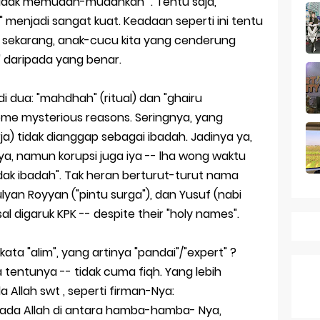
idak memudah-mudahkan" . Tentu saja,
enjadi sangat kuat. Keadaan seperti ini tentu
k Dagang pada Persaingan
uda sekarang, anak-cucu kita yang cenderung
 daripada yang benar.
 a Business Asset
mark Protection System
i dua: "mahdhah" (ritual) dan "ghairu
ome mysterious reasons. Seringnya, yang
tion Across Different Countries
ja) tidak dianggap sebagai ibadah. Jadinya ya,
ies: mid-range rasa flagship dengan kamera zeiss & baterai ju
a, namun korupsi juga iya -- lha wong waktu
dak ibadah". Tak heran berturut-turut nama
ulyan Royyan ("pintu surga"), dan Yusuf (nabi
 digaruk KPK -- despite their "holy names".
kata "alim", yang artinya "pandai"/"expert" ?
 tentunya -- tidak cuma fiqh. Yang lebih
a Allah swt , seperti firman-Nya:
ada Allah di antara hamba-hamba- Nya,