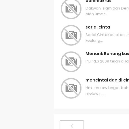
demmokrasi
Dakwah Islam dan Dem
oleh umat …
serial cinta
Serial CintaKeuletan
keulung…
Menarik Benang kus
PILPRES 2009 telah di la
mencintai dan di ci
Hm...melow bnget baha
melow ri…