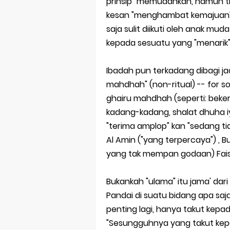
prinsip "memudahkan, namun t
kesan "menghambat kemajuan" m
Dampak Mere
saja sulit diikuti oleh anak m
kepada sesuatu yang "menarik"
Trademark as
Global Trade
Ibadah pun terkadang dibagi jad
mahdhah" (non-ritual) -- for s
Brand Adapta
ghairu mahdhah (seperti: beker
Vivo v70 ser
kadang-kadang, shalat dhuha iy
"terima amplop" kan "sedang ti
Al Amin ("yang terpercaya") , B
yang tak mempan godaan) Faisal
Bukankah "ulama" itu jama' dari 
Pandai di suatu bidang apa saja
penting lagi, hanya takut kepad
"Sesungguhnya yang takut kep