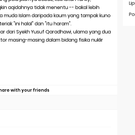
Li
n aqidahnya tidak menentu -- bakal lebih
Po
wula muda Islam daripada kaum yang tampak kuno
iak "ini halal" dan "itu haram".
ar dari Syekh Yusuf Qaradhawi, ulama yang dua
or masing-masing dalam bidang fisika nuklir
hare with your friends