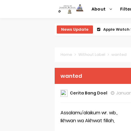
About
Filte
News Update
Apple Watch 
Review Lengk
Review Lengk
Home
Without Label
wanted
Review Lengk
wanted
Review Lengk
Review Leng
Cerita Bang Doel
Januar
Perubahan R
Assalamu'alaikum wr. wb.,
Sejarah Mer
Ikhwan wa Akhwat fillah,
Evolusi Iden