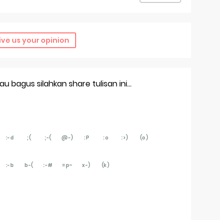
ive us your opinion
 bagus silahkan share tulisan ini...
:-d
;(
;-(
@-)
:P
:o
:>)
(o)
:-b
b-(
:-#
=p~
x-)
(k)