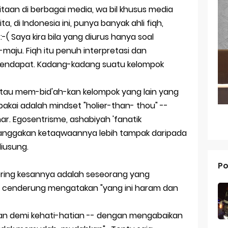
aan di berbagai media, wa bil khusus media
ap Apple Watch Series 10
, di Indonesia ini, punya banyak ahli fiqh,
g dari Masa ke Masa
:-( Saya kira bila yang diurus hanya soal
u-maju. Fiqh itu penuh interpretasi dan
an Merek Dagang Modern
endapat. Kadang-kadang suatu kelompok
l Trademarks
atau mem-bid'ah-kan kelompok yang lain yang
Reno 15 Pro: Smartphone Premium dengan Kamera 200MP dan 
pakai adalah mindset "holier-than- thou" --
ar. Egosentrisme, ashabiyah 'fanatik
V70 FE: Smartphone Fan Edition dengan Fitur Flagship Harga Leb
nggakan ketaqwaannya lebih tampak daripada
V70: Smartphone Stylish dengan Performa Seimbang di Kelasny
iusung.
g dan Pertumbuhan Usaha
Po
 sering kesannya adalah seseorang yang
 dalam Strategi Bisnis
g cenderung mengatakan "yang ini haram dan
g dalam Perusahaan Besar
san demi kehati-hatian -- dengan mengabaikan
g dan Investasi