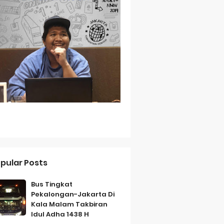
Baterai Tahan Lama
ih Bersahabat
a
pular Posts
Bus Tingkat
Pekalongan-Jakarta Di
Kala Malam Takbiran
Idul Adha 1438 H