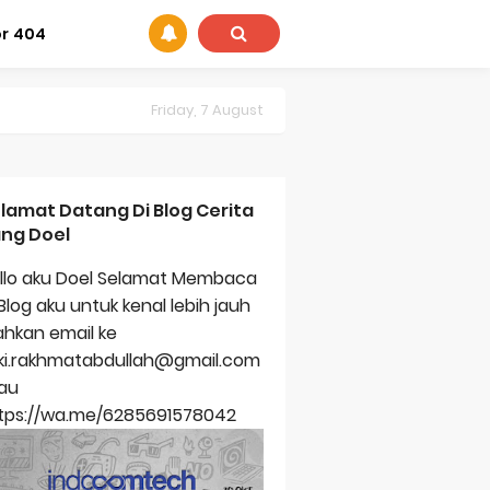
or 404
Friday, 7 August
lamat Datang Di Blog Cerita
ng Doel
llo aku Doel Selamat Membaca
 Blog aku untuk kenal lebih jauh
lahkan email ke
zki.rakhmatabdullah@gmail.com
au
tps://wa.me/6285691578042