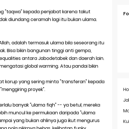
yang "taqwa" kepada penjabat karena takut
Fo
tidak diundang ceramah lagi itu bukan ulama.
llah, adalah termasuk ulama bila seseorang itu
jak. Bisa bikin bangunan tinggi anti gempa,
equalities antara Jabodetabek dan daerah lain.
engatasi global warming. Atau pandai bikin
 korup yang sering minta "transferan" kepada
H
menggiring proyek".
Ja
rlalu banyak "ulama fiqh" -- ya betul, mereka
Mo
 lebih muncul ke permukaan daripada "ulama
ampai yang bukan ahlinya juga ikut mengurus
Ku
yang pola pikirnya bebas, kelihatan funky,