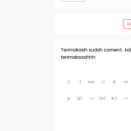
G
Terimakasih sudah coment.. kalau
terimakaasihhh
:)
:(
hihi
:-)
:D
=D
:p
(p)
:-s
(m)
8-)
:-t