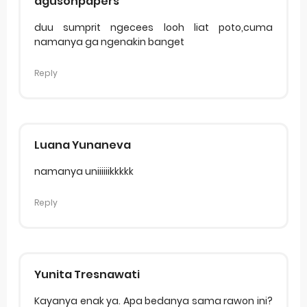
agusonpapers
duu sumprit ngecees looh liat poto,cuma
namanya ga ngenakin banget
Reply
Luana Yunaneva
namanya uniiiiiikkkkk
Reply
Yunita Tresnawati
Kayanya enak ya. Apa bedanya sama rawon ini?