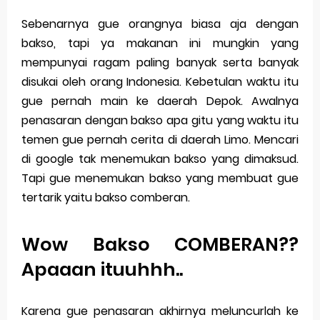
Merek Dagang dalam Perusahaan Besar
Sebenarnya gue orangnya biasa aja dengan
bakso, tapi ya makanan ini mungkin yang
Merek Dagang dan Investasi
mempunyai ragam paling banyak serta banyak
Dampak Merek Dagang pada Persaingan
disukai oleh orang Indonesia. Kebetulan waktu itu
gue pernah main ke daerah Depok. Awalnya
Trademark as a Business Asset
penasaran dengan bakso apa gitu yang waktu itu
Global Trademark Protection System
temen gue pernah cerita di daerah Limo. Mencari
di google tak menemukan bakso yang dimaksud.
Brand Adaptation Across Different Countries
Tapi gue menemukan bakso yang membuat gue
tertarik yaitu bakso comberan.
Vivo v70 series: mid-range rasa flagship dengan
kamera zeiss & baterai jumbo
Wow Bakso COMBERAN??
Apple Watch Series 10 vs Samsung Galaxy Watch 7
Apaaan ituuhhh..
Review Lengkap 2026
Karena gue penasaran akhirnya meluncurlah ke
Friday, 7 August