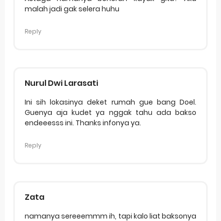
malah jadi gak selera huhu
Reply
Nurul Dwi Larasati
Ini sih lokasinya deket rumah gue bang Doel.
Guenya aja kudet ya nggak tahu ada bakso
endeeesss ini. Thanks infonya ya.
Reply
Zata
namanya sereeemmm ih, tapi kalo liat baksonya