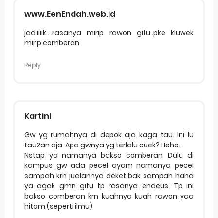
www.EenEndah.web.id
jadiiiiik....rasanya mirip rawon gitu..pke kluwek
mirip comberan
Reply
Kartini
Gw yg rumahnya di depok aja kaga tau. Ini lu
tau2an aja. Apa gwnya yg terlalu cuek? Hehe.
Nstap ya namanya bakso comberan. Dulu di
kampus gw ada pecel ayam namanya pecel
sampah krn jualannya deket bak sampah haha
ya agak gmn gitu tp rasanya endeus. Tp ini
bakso comberan krn kuahnya kuah rawon yaa
hitam (seperti ilmu)