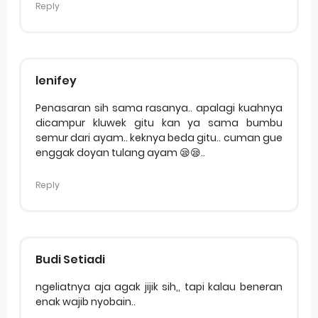
Reply
lenifey
Penasaran sih sama rasanya.. apalagi kuahnya
dicampur kluwek gitu kan ya sama bumbu
semur dari ayam.. keknya beda gitu.. cuman gue
enggak doyan tulang ayam 😪😪..
Reply
Budi Setiadi
ngeliatnya aja agak jijik sih,, tapi kalau beneran
enak wajib nyobain..