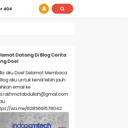
or 404
lamat Datang Di Blog Cerita
ng Doel
llo aku Doel Selamat Membaca
 Blog aku untuk kenal lebih jauh
lahkan email ke
ts
zki.rakhmatabdullah@gmail.com
au
tps://wa.me/6285691578042