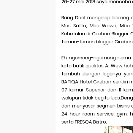
26-27 mei 2018 saya mencoba st
Bang Doel menginap bareng 
Mas Satto, Mba Wawa, Mba Ya
Kebetulan di Cirebon Blogger
teman-teman blogger Cirebon
Eh ngomong-ngomong nama Bat
kata batik qualitas A. Wew hot
tambah dengan logonya yang
BATIQA Hotel Cirebon sendiri m
97 kamar Superior dan 11 kam
walupun tidak begitu luas.Denga
dan menyasar segmen bisnis dan
24 hour room service, gym, hi
serta FRESQA Bistro.