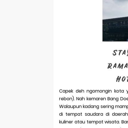
Dampak Mere
Trademark as
Global Trade
Brand Adapta
Vivo v70 ser
Apple Watch 
Capek deh ngomongin kota y
rebon). Nah kemaren Bang Doe
Walaupun kadang sering mampir
di tempat saudara di daerah 
kuliner atau tempat wisata. Ba