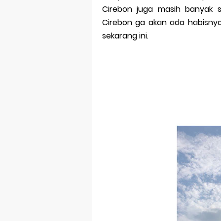
Cirebon juga masih banyak s
Merek Dagan
Cirebon ga akan ada habisnya.
sekarang ini.
Perkembang
Multinationa
Review Oppo 
Review Vivo 
Review Vivo 
Merek Dagan
Merek Dagang
Merek Dagan
Merek Dagan