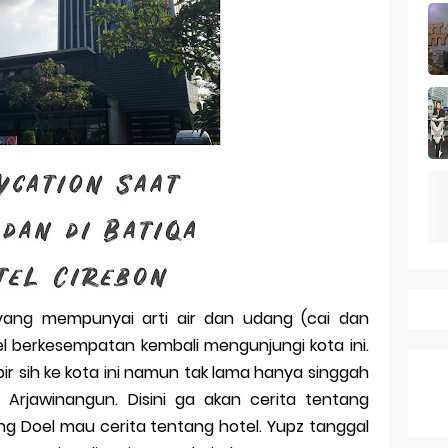
k Dagang pada Persaingan
 a Business Asset
mark Protection System
tion Across Different Countries
ies: mid-range rasa flagship dengan kamera zeiss & baterai ju
Series 10 vs Samsung Galaxy Watch 7 Review Lengkap 2026
ang mempunyai arti air dan udang (cai dan
l berkesempatan kembali mengunjungi kota ini.
 sih ke kota ini namun tak lama hanya singgah
Arjawinangun. Disini ga akan cerita tentang
ng Doel mau cerita tentang hotel. Yupz tanggal