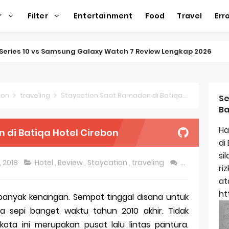
r
Filter
Entertainment
Food
Travel
Err
ap Amazfit Balance 2
ap Xiaomi Watch 2 Pro
ap Huawei Watch GT 5 Pro
ion
traveling
Staycation Saat Ramadan di Batiqa Hotel Cirebon
Se
Ba
ap Garmin Fenix 8
Ha
 di Batiqa Hotel Cirebon
kap Samsung Galaxy Watch 7
di
si
egulasi Merek Dagang
, 2018
Hotel
,
Review
,
Staycation
,
traveling
40 commen
ri
ek Dagang Terkenal
at
ht
 banyak kenangan. Sempat tinggal disana untuk
titas Dagang
a sepi banget waktu tahun 2010 akhir. Tidak
ap Apple Watch Series 10
ta ini merupakan pusat lalu lintas pantura.