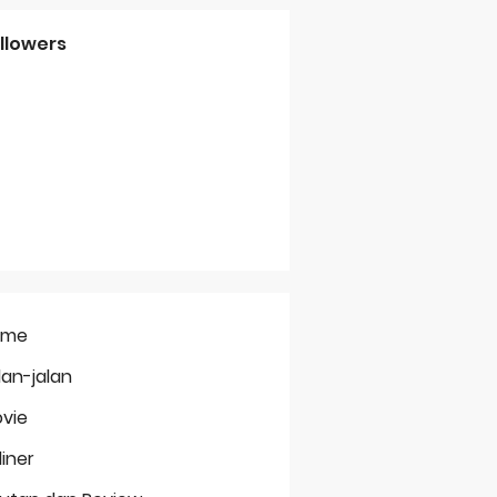
llowers
ome
lan-jalan
vie
liner