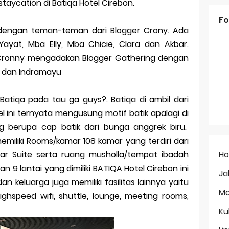
aycation di Batiqa Hotel Cirebon.
Fo
dengan teman-teman dari Blogger Crony. Ada
yat, Mba Elly, Mba Chicie, Clara dan Akbar.
 Cronny mengadakan Blogger Gathering dengan
 dan Indramayu
iqa pada tau ga guys?. Batiqa di ambil dari
el ini ternyata mengusung motif batik apalagi di
 berupa cap batik dari bunga anggrek biru.
emiliki Rooms/kamar 108 kamar yang terdiri dari
H
ar Suite serta ruang musholla/tempat ibadah
n 9 lantai yang dimiliki BATIQA Hotel Cirebon ini
Ja
 keluarga juga memiliki fasilitas lainnya yaitu
Mo
ghspeed wifi, shuttle, lounge, meeting rooms,
Ku