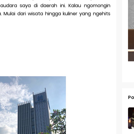
audara saya di daerah ini. Kalau ngomongin
g dari Masa ke Masa
 Mulai dari wisata hingga kuliner yang ngehits
an Merek Dagang Modern
l Trademarks
Reno 15 Pro: Smartphone Premium dengan Kamera 200MP dan 
V70 FE: Smartphone Fan Edition dengan Fitur Flagship Harga Leb
V70: Smartphone Stylish dengan Performa Seimbang di Kelasny
g dan Pertumbuhan Usaha
Po
 dalam Strategi Bisnis
g dalam Perusahaan Besar
g dan Investasi