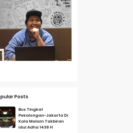
Baterai Tahan Lama
ih Bersahabat
a
pular Posts
Bus Tingkat
Pekalongan-Jakarta Di
Kala Malam Takbiran
Idul Adha 1438 H