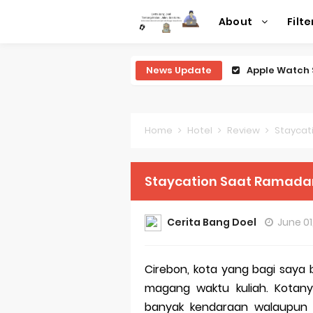
About
Filte
News Update
Review Lengk
Review Lengk
Review Lengk
Home
Hotel
Review
Staycat
Review Lengk
Staycation Saat Ramadan
Review Leng
Perubahan R
Cerita Bang Doel
June 01
Sejarah Mer
Cirebon, kota yang bagi saya
Evolusi Iden
magang waktu kuliah. Kotany
Review Lengk
banyak kendaraan walaupun ko