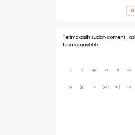
G
Terimakasih sudah coment.. kalau
terimakaasihhh
:)
:(
hihi
:-)
:D
=D
:p
(p)
:-s
(m)
8-)
:-t