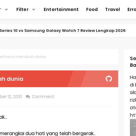
r
Filter
Entertainment
Food
Travel
Err
Series 10 vs Samsung Galaxy Watch 7 Review Lengkap 2026
ap Amazfit Balance 2
ap Xiaomi Watch 2 Pro
derhana merubah dunia
Se
Ba
ap Huawei Watch GT 5 Pro
Ha
ah dunia
ap Garmin Fenix 8
di
si
kap Samsung Galaxy Watch 7
er 12, 2010
Comment
ri
egulasi Merek Dagang
at
ht
k...
ek Dagang Terkenal
titas Dagang
merangkai dua hati yang telah bergerak..