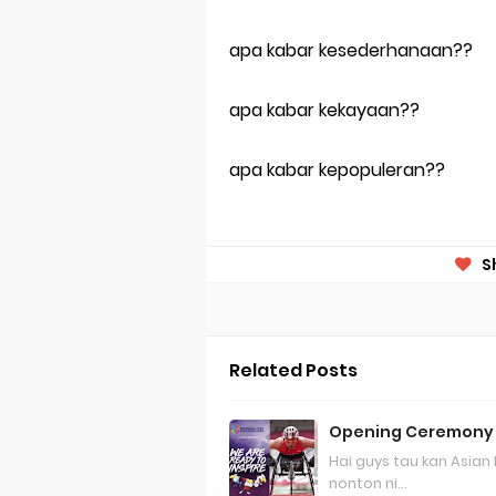
Review Lengk
apa kabar kesederhanaan??
Merek Dagan
apa kabar kekayaan??
Perkembang
apa kabar kepopuleran??
Multinationa
Review Oppo 
S
Review Vivo 
Review Vivo 
Merek Dagan
Related Posts
Merek Dagang
Opening Ceremony A
Merek Dagan
Hai guys tau kan Asia
nonton ni…