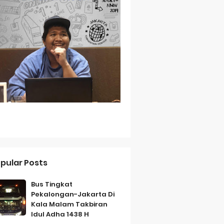
Baterai Tahan Lama
ih Bersahabat
a
pular Posts
Bus Tingkat
Pekalongan-Jakarta Di
Kala Malam Takbiran
Idul Adha 1438 H