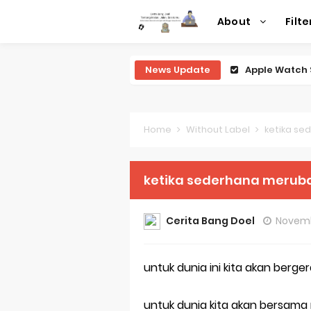
About
Filte
News Update
Apple Watch 
Review Lengk
Review Lengk
Home
Without Label
ketika se
Review Lengk
ketika sederhana merub
Review Lengk
Review Leng
Cerita Bang Doel
Novemb
Perubahan R
untuk dunia ini kita akan bergera
Sejarah Mer
Evolusi Iden
untuk dunia kita akan bersama 