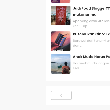
Merek Dagan
Jadi Food Blogger?
Dampak Mere
makananmu
Apa yang akan kita l
Trademark as
kan? Tap…
Global Trade
Kutemukan Cinta La
Berawal dari tahun-ta
Brand Adapta
dan …
Vivo v70 ser
Anak Muda Harus Per
Hai anak muda jangan 
sed…