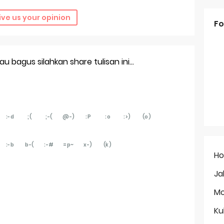
ive us your opinion
Fo
 bagus silahkan share tulisan ini...
:-d
;(
;-(
@-)
:P
:o
:>)
(o)
:-b
b-(
:-#
=p~
x-)
(k)
H
Ja
Mo
Ku