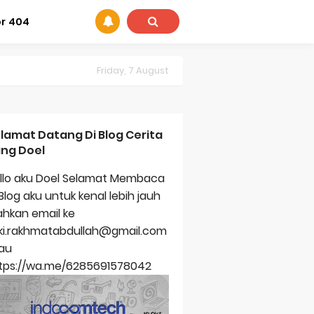
or 404
Friday, 7 August
lamat Datang Di Blog Cerita
ng Doel
llo aku Doel Selamat Membaca
 Blog aku untuk kenal lebih jauh
lahkan email ke
zki.rakhmatabdullah@gmail.com
au
tps://wa.me/6285691578042