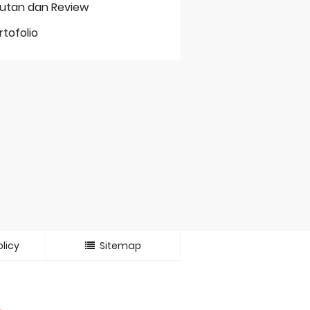
putan dan Review
rtofolio
licy
Sitemap