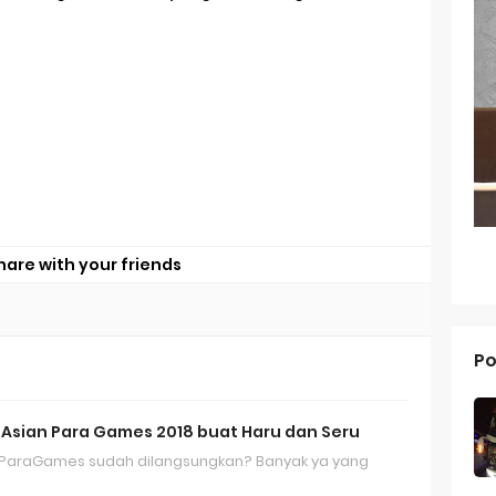
ap Apple Watch Series 10
g dari Masa ke Masa
an Merek Dagang Modern
l Trademarks
Reno 15 Pro: Smartphone Premium dengan Kamera 200MP dan 
hare with your friends
V70 FE: Smartphone Fan Edition dengan Fitur Flagship Harga Leb
V70: Smartphone Stylish dengan Performa Seimbang di Kelasny
Po
g dan Pertumbuhan Usaha
 dalam Strategi Bisnis
sian Para Games 2018 buat Haru dan Seru
g dalam Perusahaan Besar
n ParaGames sudah dilangsungkan? Banyak ya yang