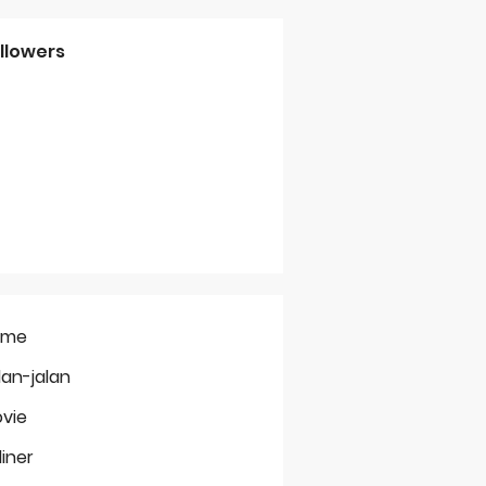
llowers
ome
lan-jalan
vie
liner