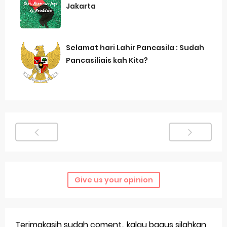
Jakarta
Merek Dagang dalam Perusahaan Besar
Merek Dagang dan Investasi
Selamat hari Lahir Pancasila : Sudah
Dampak Merek Dagang pada Persaingan
Pancasiliais kah Kita?
Trademark as a Business Asset
Global Trademark Protection System
Brand Adaptation Across Different Countries
Vivo v70 series: mid-range rasa flagship dengan
kamera zeiss & baterai jumbo
Give us your opinion
Apple Watch Series 10 vs Samsung Galaxy Watch 7
Review Lengkap 2026
Terimakasih sudah coment.. kalau bagus silahkan