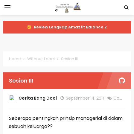
Review Lengkap Amazfit Balance 2
Review Lengkap Xiaomi Watch 2 Pro
Review Lengkap Huawei Watch GT 5 Pro
Home
Without Label
Sesion III
Review Lengkap Garmin Fenix 8
Review Lengkap Samsung Galaxy Watch 7
Sesion III
Perubahan Regulasi Merek Dagang
Cerita Bang Doel
September 14, 2011
Comment
Sejarah Merek Dagang Terkenal
Evolusi Identitas Dagang
Seberapa pentingkah prinsip managerial di dalam
sebuah keluarga??
Review Lengkap Apple Watch Series 10