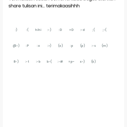
Monday, 10 August
share tulisan ini... terimakaasihhh
:)
:(
hihi
:-)
:D
=D
:-d
;(
;-(
@-)
:P
:o
:>)
(o)
:p
(p)
:-s
(m)
8-)
:-t
:-b
b-(
:-#
=p~
x-)
(k)