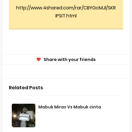
Evolusi Identitas Dagang
http://www.4shared.com/rar/CBYGcMJl/SKR
IPSIT.html
Review Lengkap Apple Watch Series 10
Merek Dagang dari Masa ke Masa
Perkembangan Merek Dagang Modern
Multinational Trademarks
Share with your friends
Review Oppo Reno 15 Pro: Smartphone Premium
dengan Kamera 200MP dan Baterai Tahan Lama
Related Posts
Review Vivo V70 FE: Smartphone Fan Edition dengan
Fitur Flagship Harga Lebih Bersahabat
Mabuk Miras Vs Mabuk cinta
Review Vivo V70: Smartphone Stylish dengan
Performa Seimbang di Kelasnya