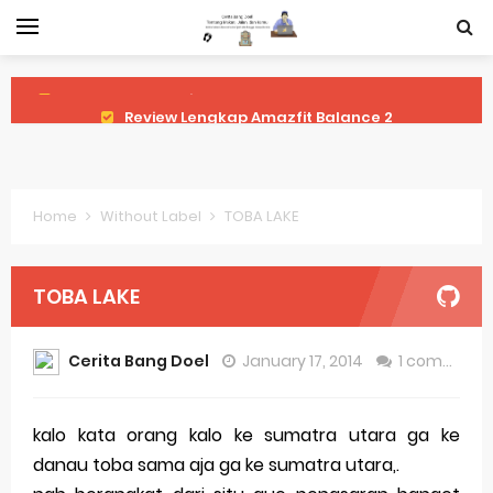
Review Lengkap Amazfit Balance 2
Review Lengkap Xiaomi Watch 2 Pro
Review Lengkap Huawei Watch GT 5 Pro
Home
Without Label
TOBA LAKE
Review Lengkap Garmin Fenix 8
Review Lengkap Samsung Galaxy Watch 7
TOBA LAKE
Perubahan Regulasi Merek Dagang
Cerita Bang Doel
January 17, 2014
1 comment
Sejarah Merek Dagang Terkenal
Evolusi Identitas Dagang
kalo kata orang kalo ke sumatra utara ga ke
danau toba sama aja ga ke sumatra utara,.
Review Lengkap Apple Watch Series 10