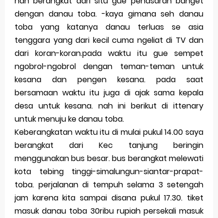
nah berangkat dari situ gue penasaran banget
Merek Dagang dari Masa ke Masa
dengan danau toba. -kaya gimana seh danau
toba yang katanya danau terluas se asia
Perkembangan Merek Dagang Modern
tenggara yang dari kecil cuma ngeliat di TV dan
Multinational Trademarks
dari koran-koran.pada waktu itu gue sempet
ngobrol-ngobrol dengan teman-teman untuk
Review Oppo Reno 15 Pro: Smartphone Premium
kesana dan pengen kesana. pada saat
bersamaan waktu itu juga di ajak sama kepala
dengan Kamera 200MP dan Baterai Tahan Lama
desa untuk kesana. nah ini berikut di ittenary
Review Vivo V70 FE: Smartphone Fan Edition dengan
untuk menuju ke danau toba.
Keberangkatan waktu itu di mulai pukul 14.00 saya
Fitur Flagship Harga Lebih Bersahabat
berangkat dari Kec tanjung beringin
Review Vivo V70: Smartphone Stylish dengan
menggunakan bus besar. bus berangkat melewati
kota tebing tinggi-simalungun-siantar-prapat-
Performa Seimbang di Kelasnya
toba. perjalanan di tempuh selama 3 setengah
Merek Dagang dan Pertumbuhan Usaha
jam karena kita sampai disana pukul 17.30. tiket
masuk danau toba 30ribu rupiah persekali masuk
Merek Dagang dalam Strategi Bisnis