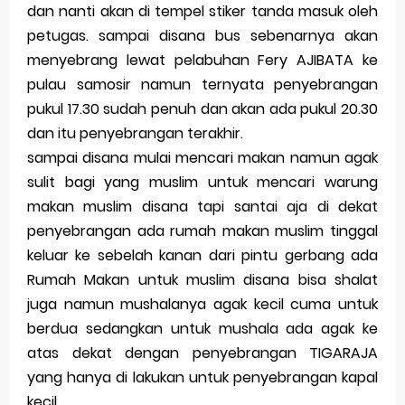
dan nanti akan di tempel stiker tanda masuk oleh
Merek Dagang dalam Perusahaan Besar
petugas. sampai disana bus sebenarnya akan
menyebrang lewat pelabuhan Fery AJIBATA ke
Merek Dagang dan Investasi
pulau samosir namun ternyata penyebrangan
pukul 17.30 sudah penuh dan akan ada pukul 20.30
Dampak Merek Dagang pada Persaingan
dan itu penyebrangan terakhir.
Trademark as a Business Asset
sampai disana mulai mencari makan namun agak
sulit bagi yang muslim untuk mencari warung
Global Trademark Protection System
makan muslim disana tapi santai aja di dekat
Brand Adaptation Across Different Countries
penyebrangan ada rumah makan muslim tinggal
keluar ke sebelah kanan dari pintu gerbang ada
Vivo v70 series: mid-range rasa flagship dengan
Rumah Makan untuk muslim disana bisa shalat
kamera zeiss & baterai jumbo
juga namun mushalanya agak kecil cuma untuk
berdua sedangkan untuk mushala ada agak ke
Apple Watch Series 10 vs Samsung Galaxy Watch 7
atas dekat dengan penyebrangan TIGARAJA
Review Lengkap 2026
yang hanya di lakukan untuk penyebrangan kapal
kecil.