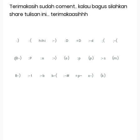
Terimakasih sudah coment.. kalau bagus silahkan
share tulisan ini... terimakaasihhh
:)
:(
hihi
:-)
:D
=D
:-d
;(
;-(
@-)
:P
:o
:>)
(o)
:p
(p)
:-s
(m)
8-)
:-t
:-b
b-(
:-#
=p~
x-)
(k)