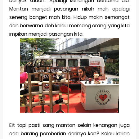
banyak kaaan.. Apalagi kenangan bersama dia.
Merek Dagang dari Masa ke Masa
Mantan menjadi pasangan nikah mah apalagi
seneng banget mah kita. Hidup makin semangat
Perkembangan Merek Dagang Modern
dan berwarna deh kalau memang orang yang kita
Multinational Trademarks
impikan menjadi pasangan kita.
Review Oppo Reno 15 Pro: Smartphone Premium
dengan Kamera 200MP dan Baterai Tahan Lama
Review Vivo V70 FE: Smartphone Fan Edition dengan
Fitur Flagship Harga Lebih Bersahabat
Review Vivo V70: Smartphone Stylish dengan
Performa Seimbang di Kelasnya
Merek Dagang dan Pertumbuhan Usaha
Eit tapi pasti sang mantan selain kenangan juga
ada barang pemberian darinya kan? Kalau kalian
Merek Dagang dalam Strategi Bisnis