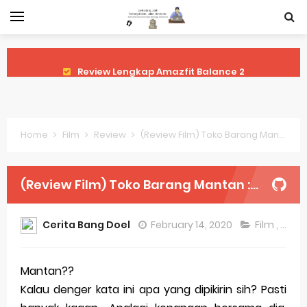
Review Lengkap Amazfit Balance 2
Review Lengkap Xiaomi Watch 2 Pro
Review Lengkap Huawei Watch GT 5 Pro
Home
Film
Review
(Review Film) Toko Barang Mantan : Siap Tayang 20.2.20
Review Lengkap Garmin Fenix 8
Review Lengkap Samsung Galaxy Watch 7
(Review Film) Toko Barang Mantan : Siap Tayang 20.2.20
Perubahan Regulasi Merek Dagang
Cerita Bang Doel
February 14, 2020
Film
,
Revi
Sejarah Merek Dagang Terkenal
Evolusi Identitas Dagang
Mantan??
Kalau denger kata ini apa yang dipikirin sih? Pasti
Review Lengkap Apple Watch Series 10