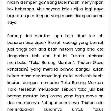
masih disimpen ga? Bang Doel masih menyimpan
kok beberapa. Abis sayang kalau dijual lagi. Kaya
Merek Dagang dalam Perusahaan Besar
baju atau jam tangan yang masih disimpen sama
Merek Dagang dan Investasi
saya.
Dampak Merek Dagang pada Persaingan
Barang dari mantan juga bisa dijual loh eh
Trademark as a Business Asset
beneran bisa dijual? Bisalah apalagi yang berniali
jual tinggi dan ada kisah historis yang bisa kita
Global Trademark Protection System
dengarkan. Nah dari hal ini Tristan akhirnya
Brand Adaptation Across Different Countries
membuka “Toko Barang Mantan”. Tristan (Reza
Rahardian) yang merasa bahwa bangku kuliah
Vivo v70 series: mid-range rasa flagship dengan
bukan masa depannya lagi, mulai berbisnis kecil-
kamera zeiss & baterai jumbo
kecilan dengan membuka Toko Barang Mantan.
Toko tersebut merupakan sebuah toko jual-beli
Apple Watch Series 10 vs Samsung Galaxy Watch 7
barang mantan bagi orang yang ingin move on
dari mantannya. Sebagai pendirinya, Tristan rela
Review Lengkap 2026
meninggalkan kuliahnya untuk fokus