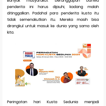
Banyak masyarakat beranggapan bahwa
Merek Dagang dari Masa ke Masa
penderita ini harus dijauhi, kadang malah
ditinggalkan. Padahal para penderita kusta itu
Perkembangan Merek Dagang Modern
tidak semenakutkan itu. Mereka masih bisa
Multinational Trademarks
dirangkul untuk masuk ke dunia yang sama oleh
kita.
Review Oppo Reno 15 Pro: Smartphone Premium
dengan Kamera 200MP dan Baterai Tahan Lama
Review Vivo V70 FE: Smartphone Fan Edition dengan
Fitur Flagship Harga Lebih Bersahabat
Review Vivo V70: Smartphone Stylish dengan
Performa Seimbang di Kelasnya
Merek Dagang dan Pertumbuhan Usaha
Peringatan hari Kusta Sedunia menjadi
Merek Dagang dalam Strategi Bisnis