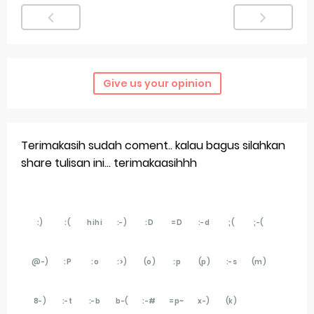
Give us your opinion
Terimakasih sudah coment.. kalau bagus silahkan
share tulisan ini... terimakaasihhh
:)
:(
hihi
:-)
:D
=D
:-d
;(
;-(
@-)
:P
:o
:>)
(o)
:p
(p)
:-s
(m)
8-)
:-t
:-b
b-(
:-#
=p~
x-)
(k)