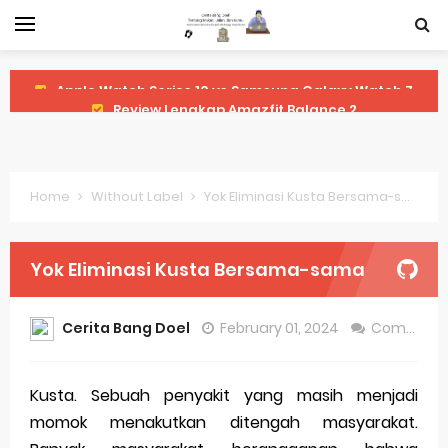
Review Lengkap Amazfit Balance 2
Review Lengkap Xiaomi Watch 2 Pro
Review Lengkap Huawei Watch GT 5 Pro
Home
Without Label
Yok Eliminasi Kusta Bersama-sama
Review Lengkap Garmin Fenix 8
Review Lengkap Samsung Galaxy Watch 7
Yok Eliminasi Kusta Bersama-sama
Perubahan Regulasi Merek Dagang
Cerita Bang Doel
February 01, 2024
Comment
Sejarah Merek Dagang Terkenal
Evolusi Identitas Dagang
Kusta. Sebuah penyakit yang masih menjadi
momok menakutkan ditengah masyarakat.
Review Lengkap Apple Watch Series 10