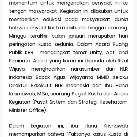
momentum untuk mengenalkan penyakit ini ke
tengah masyarakat. Kegiatan ini dilakukan untuk
Merek Dagang dalam Perusahaan Besar
memberikan edukasi pada masyarakat dunia
Merek Dagang dan Investasi
bahwa penyakit kusta masih ada hingga sekarang.
Minggu terakhir bulan januari merupakan hari
Dampak Merek Dagang pada Persaingan
peringatan kusta sedunia. Dalam Acara Ruang
Trademark as a Business Asset
Publik KBR mengangkat tema: Unity, Act, and
Eliminate. Acara yang keren ini dipandu oleh Rizal
Global Trademark Protection System
Wijaya, menghadirkan narasumber dari NLR
Brand Adaptation Across Different Countries
Indonesia Bapak Agus Wijayanto MMID selaku
Direktur Eksekutif NLR Indonesia dan Ibu Hana
Vivo v70 series: mid-range rasa flagship dengan
Krismawati, M.Sc, seorang Pegiat Kusta dan Analis
kamera zeiss & baterai jumbo
Kegiatan (Pusat Sistem dan Strategi Kesehatan-
Minister Office).
Apple Watch Series 10 vs Samsung Galaxy Watch 7
Dalam kegiatan ini, ibu Hana Krisnawati
Review Lengkap 2026
memamparkan bahwa “Faktanya kasus kusta di