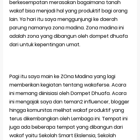
berkesempatan merasakan bagaimana tanah
wakaf bisa menjadi hal yang produktif bagi orang
Merek Dagang dalam Perusahaan Besar
lain. Ya hari itu saya menggunjungi ke daerah
Merek Dagang dan Investasi
parung namanya zona madina. Zona madina ini
adalah zona yang dibangun oleh dompet dhuafa
Dampak Merek Dagang pada Persaingan
dari untuk kepentingan umat.
Trademark as a Business Asset
Global Trademark Protection System
Pagi itu saya main ke ZOna Madina yang lagi
Brand Adaptation Across Different Countries
memberikan kegiatan tentang wakaferse. Acara
Vivo v70 series: mid-range rasa flagship dengan
ini memang diinisiasi oleh Dompet Dhuafa. Acara
ini mengajak saya dan teman2 influencer, blogger
kamera zeiss & baterai jumbo
hingga komunitas melihat wakaf produktif yang
Apple Watch Series 10 vs Samsung Galaxy Watch 7
terus dikembangkan oleh Lembaga ini. Tempat ini
juga ada beberapa tempat yang dibangun dari
Review Lengkap 2026
wakaf yaitu Sekolah Smart Ekslensia, Sekolah