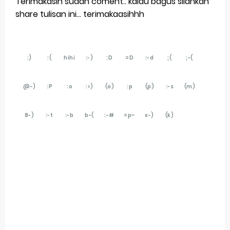
Terimakasih sudah coment.. kalau bagus silahkan
share tulisan ini... terimakaasihhh
:)
:(
hihi
:-)
:D
=D
:-d
;(
;-(
@-)
:P
:o
:>)
(o)
:p
(p)
:-s
(m)
8-)
:-t
:-b
b-(
:-#
=p~
x-)
(k)