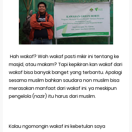
Merek Dagang dari Masa ke Masa
Perkembangan Merek Dagang Modern
Multinational Trademarks
Review Oppo Reno 15 Pro: Smartphone Premium
dengan Kamera 200MP dan Baterai Tahan Lama
Hah wakaf? Wah wakaf pasti mikir ini tentang ke
masjid, atau makam? Tapi kepikiran kan wakaf dari
Review Vivo V70 FE: Smartphone Fan Edition dengan
wakaf bisa banyak banget yang terbantu. Apalagi
sesama muslim bahkan saudara non muslim bisa
Fitur Flagship Harga Lebih Bersahabat
merasakan manfaat dari wakaf ini. ya meskipun
Review Vivo V70: Smartphone Stylish dengan
pengelola (nazir) itu harus dari muslim.
Performa Seimbang di Kelasnya
Merek Dagang dan Pertumbuhan Usaha
Kalau ngomongin wakaf ini kebetulan saya
Merek Dagang dalam Strategi Bisnis