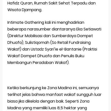
Friday, 7 August
Hafidz Quran, Rumah Sakit Sehat Terpadu dan
Wisata Djampang.
Intimate Gathering kali ini menghadirkan
beberapa narasumber diantaranya Eka Setiawati
(Direktur Mobilisasi dan Sumberdaya Dompet
Dhuafa), Sulistiqomah (So Retail Fundraising
Wakaf) dan Ustadz Syari’ie el-Bantanie (Praktisi
Wakaf Dompet Dhuafa dan Penulis Buku
Membangun Peradaban Wakaf).
Ketika berkunjung ke Zona Madina ini, semuanya
terlihat jelas bahwa manfaat wakaf sungguh luar
biasa jika dikelola dengan baik. Seperti Zona
Madina yang memiliki luas 8,5 hektar yang