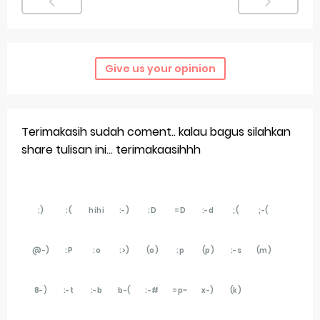
Sunday, 9 August
Give us your opinion
Terimakasih sudah coment.. kalau bagus silahkan
share tulisan ini... terimakaasihhh
:)
:(
hihi
:-)
:D
=D
:-d
;(
;-(
@-)
:P
:o
:>)
(o)
:p
(p)
:-s
(m)
8-)
:-t
:-b
b-(
:-#
=p~
x-)
(k)