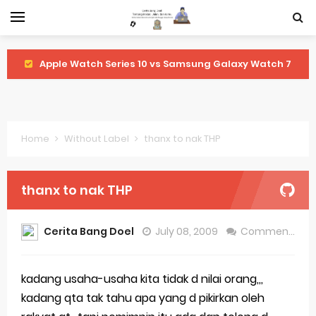
Apple Watch Series 10 vs Samsung Galaxy Watch 7
Review Lengkap 2026
Review Lengkap Amazfit Balance 2
Home
Without Label
thanx to nak THP
Review Lengkap Xiaomi Watch 2 Pro
Review Lengkap Huawei Watch GT 5 Pro
thanx to nak THP
Review Lengkap Garmin Fenix 8
Cerita Bang Doel
July 08, 2009
Comment
Review Lengkap Samsung Galaxy Watch 7
Perubahan Regulasi Merek Dagang
kadang usaha-usaha kita tidak d nilai orang,,,
kadang qta tak tahu apa yang d pikirkan oleh
Sejarah Merek Dagang Terkenal