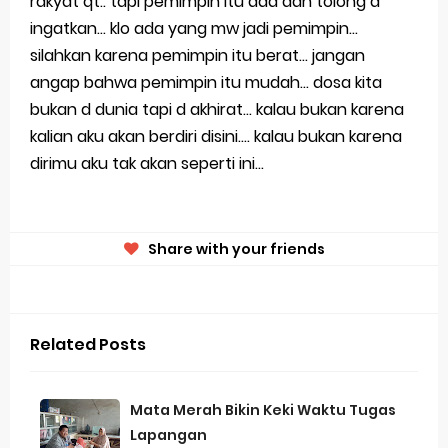
rakyat qt.. tapi pemimpin itu ada dan tolong d
Evolusi Identitas Dagang
ingatkan... klo ada yang mw jadi pemimpin...
silahkan karena pemimpin itu berat... jangan
Review Lengkap Apple Watch Series 10
angap bahwa pemimpin itu mudah... dosa kita
Merek Dagang dari Masa ke Masa
bukan d dunia tapi d akhirat... kalau bukan karena
kalian aku akan berdiri disini.... kalau bukan karena
Perkembangan Merek Dagang Modern
dirimu aku tak akan seperti ini...
Multinational Trademarks
Review Oppo Reno 15 Pro: Smartphone Premium
Share with your friends
dengan Kamera 200MP dan Baterai Tahan Lama
Review Vivo V70 FE: Smartphone Fan Edition dengan
Related Posts
Fitur Flagship Harga Lebih Bersahabat
Review Vivo V70: Smartphone Stylish dengan
Mata Merah Bikin Keki Waktu Tugas
Lapangan
Performa Seimbang di Kelasnya