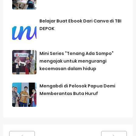
Merek Dagang dan Pertumbuhan Usaha
Belajar Buat Ebook Dari Canva di TBI
Merek Dagang dalam Strategi Bisnis
DEPOK
Merek Dagang dalam Perusahaan Besar
Merek Dagang dan Investasi
Mini Series “Tenang Ada Sompo”
mengajak untuk mengurangi
Dampak Merek Dagang pada Persaingan
kecemasan dalam hidup
Trademark as a Business Asset
Mengabdi di Pelosok Papua Demi
Global Trademark Protection System
Memberantas Buta Huruf
Brand Adaptation Across Different Countries
Vivo v70 series: mid-range rasa flagship dengan
kamera zeiss & baterai jumbo