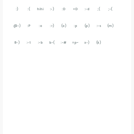
:)
:(
hihi
:-)
:D
=D
:-d
;(
;-(
@-)
:P
:o
:>)
(o)
:p
(p)
:-s
(m)
8-)
:-t
:-b
b-(
:-#
=p~
x-)
(k)