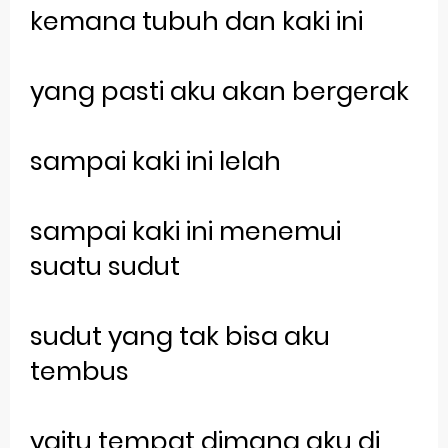
kemana tubuh dan kaki ini
Review Lengkap Apple Watch Series 10
Merek Dagang dari Masa ke Masa
yang pasti aku akan bergerak
Perkembangan Merek Dagang Modern
Multinational Trademarks
sampai kaki ini lelah
Review Oppo Reno 15 Pro: Smartphone Premium
sampai kaki ini menemui
dengan Kamera 200MP dan Baterai Tahan Lama
suatu sudut
Review Vivo V70 FE: Smartphone Fan Edition dengan
Fitur Flagship Harga Lebih Bersahabat
sudut yang tak bisa aku
Review Vivo V70: Smartphone Stylish dengan
tembus
Performa Seimbang di Kelasnya
yaitu tempat dimana aku di
Merek Dagang dan Pertumbuhan Usaha