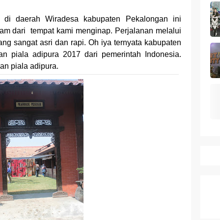
k Dagang pada Persaingan
k di daerah Wiradesa kabupaten Pekalongan ini
 a Business Asset
am dari
tempat kami menginap. Perjalanan melalui
mark Protection System
g sangat asri dan rapi. Oh iya ternyata kabupaten
n piala adipura 2017 dari pemerintah Indonesia.
tion Across Different Countries
an piala adipura.
ies: mid-range rasa flagship dengan kamera zeiss & baterai ju
Series 10 vs Samsung Galaxy Watch 7 Review Lengkap 2026