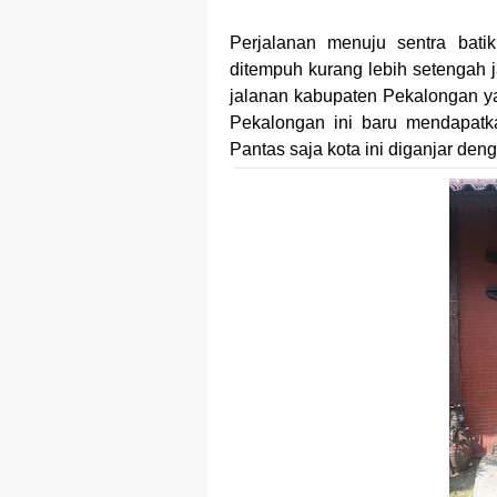
Dampak Mere
Perjalanan menuju sentra bati
Trademark as
ditempuh kurang lebih setengah j
Global Trade
jalanan kabupaten Pekalongan yan
Pekalongan ini baru mendapatka
Brand Adapta
Pantas saja kota ini diganjar deng
Vivo v70 ser
Apple Watch 