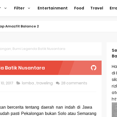
r
Filter
Entertainment
Food
Travel
Err
ap Amazfit Balance 2
ap Xiaomi Watch 2 Pro
ap Huawei Watch GT 5 Pro
ongan, Bumi Legenda Batik Nusantara
Se
Ba
ap Garmin Fenix 8
Ha
a Batik Nusantara
kap Samsung Galaxy Watch 7
di
si
egulasi Merek Dagang
10, 2017
lomba
,
traveling
28 comments
ri
ek Dagang Terkenal
at
ht
titas Dagang
akan bercerita tentang daerah nan indah di Jawa
 sudah pasti Pekalongan bukan Solo atau Semarang
ap Apple Watch Series 10