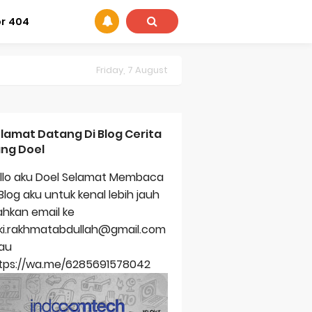
or 404
Friday, 7 August
lamat Datang Di Blog Cerita
ng Doel
llo aku Doel Selamat Membaca
 Blog aku untuk kenal lebih jauh
lahkan email ke
zki.rakhmatabdullah@gmail.com
au
tps://wa.me/6285691578042