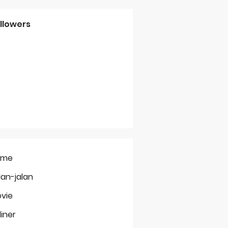
llowers
ome
lan-jalan
vie
liner