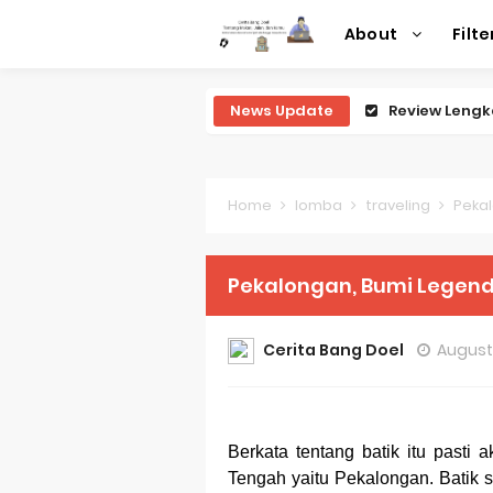
About
Filte
News Update
Review Lengk
Review Lengk
Review Lengk
Home
lomba
traveling
Pekal
Review Lengk
Pekalongan, Bumi Legend
Review Leng
Perubahan R
Cerita Bang Doel
August 
Sejarah Mer
Evolusi Iden
Berkata tentang batik itu pasti 
Tengah yaitu Pekalongan. Batik
Review Lengk