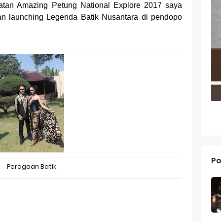
iatan Amazing Petung National Explore 2017 saya
g dari Masa ke Masa
an launching Legenda Batik Nusantara di pendopo
an Merek Dagang Modern
l Trademarks
Reno 15 Pro: Smartphone Premium dengan Kamera 200MP dan 
V70 FE: Smartphone Fan Edition dengan Fitur Flagship Harga Leb
V70: Smartphone Stylish dengan Performa Seimbang di Kelasny
g dan Pertumbuhan Usaha
Po
 dalam Strategi Bisnis
Peragaan Batik
g dalam Perusahaan Besar
g dan Investasi