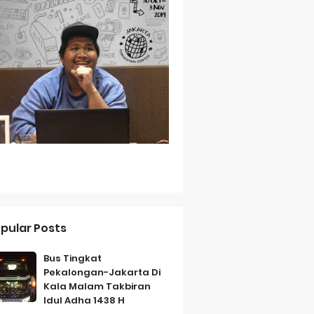
Baterai Tahan Lama
ih Bersahabat
a
pular Posts
Bus Tingkat
Pekalongan-Jakarta Di
Kala Malam Takbiran
Idul Adha 1438 H