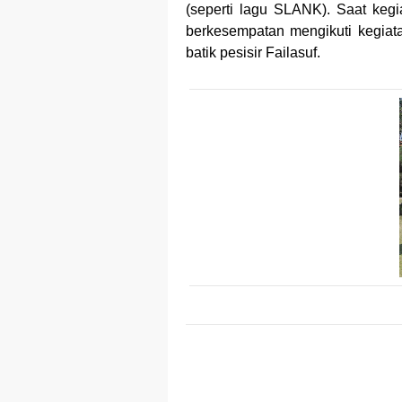
(seperti lagu SLANK). Saat keg
Merek Dagan
berkesempatan mengikuti kegiat
batik pesisir Failasuf.
Perkembang
Multinationa
Review Oppo 
Review Vivo 
Review Vivo 
Merek Dagan
Merek Dagang
Merek Dagan
Merek Dagan