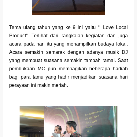
Merek Dagang dalam Perusahaan Besar
Merek Dagang dan Investasi
Tema ulang tahun yang ke 9 ini yaitu “I Love Local
Product”. Terlihat dari rangkaian kegiatan dan juga
Dampak Merek Dagang pada Persaingan
acara pada hari itu yang menampilkan budaya lokal.
Trademark as a Business Asset
Acara semakin semarak dengan adanya musik DJ
yang membuat suasana semakin tambah ramai. Saat
Global Trademark Protection System
pembukaan MC pun membagikan beberapa hadiah
Brand Adaptation Across Different Countries
bagi para tamu yang hadir menjadikan suasana hari
perayaan ini makin meriah.
Vivo v70 series: mid-range rasa flagship dengan
kamera zeiss & baterai jumbo
Apple Watch Series 10 vs Samsung Galaxy Watch 7
Review Lengkap 2026