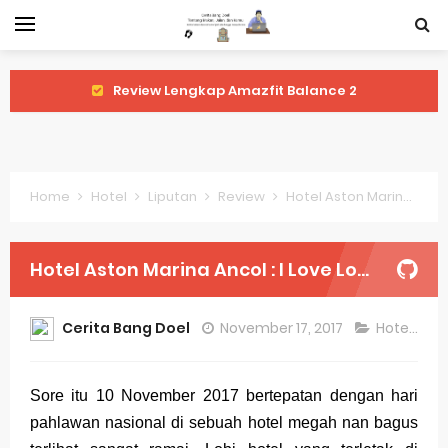
Review Lengkap Amazfit Balance 2
Review Lengkap Xiaomi Watch 2 Pro
Review Lengkap Huawei Watch GT 5 Pro
Home
Hotel
Liputan
Review
Hotel Aston Marina Ancol : I Love Local Product
Review Lengkap Garmin Fenix 8
Review Lengkap Samsung Galaxy Watch 7
Hotel Aston Marina Ancol : I Love Local Product
Perubahan Regulasi Merek Dagang
Cerita Bang Doel
November 17, 2017
Hotel
,
Lip
Sejarah Merek Dagang Terkenal
Evolusi Identitas Dagang
Sore itu 10 November 2017 bertepatan dengan hari
pahlawan nasional di sebuah hotel megah nan bagus
Review Lengkap Apple Watch Series 10