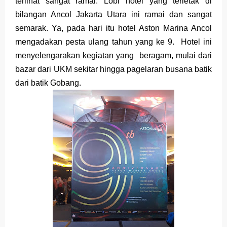
terlihat sangat ramai. Lobi hotel yang terletak di
Merek Dagang dari Masa ke Masa
bilangan Ancol Jakarta Utara ini ramai dan sangat
semarak. Ya, pada hari itu hotel Aston Marina Ancol
Perkembangan Merek Dagang Modern
mengadakan pesta ulang tahun yang ke 9. Hotel ini
Multinational Trademarks
menyelengarakan kegiatan yang beragam, mulai dari
bazar dari UKM sekitar hingga pagelaran busana batik
Review Oppo Reno 15 Pro: Smartphone Premium
dari batik Gobang.
dengan Kamera 200MP dan Baterai Tahan Lama
Review Vivo V70 FE: Smartphone Fan Edition dengan
Fitur Flagship Harga Lebih Bersahabat
Review Vivo V70: Smartphone Stylish dengan
Performa Seimbang di Kelasnya
Merek Dagang dan Pertumbuhan Usaha
Merek Dagang dalam Strategi Bisnis