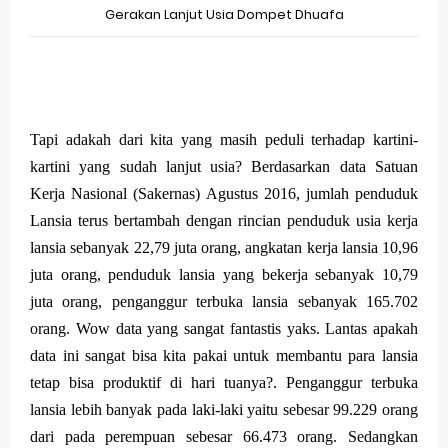
Gerakan Lanjut Usia Dompet Dhuafa
Merek Dagang dalam Perusahaan Besar
Merek Dagang dan Investasi
Dampak Merek Dagang pada Persaingan
Tapi adakah dari kita yang masih peduli terhadap kartini-
Trademark as a Business Asset
kartini yang sudah lanjut usia? Berdasarkan data Satuan
Kerja Nasional (Sakernas) Agustus 2016, jumlah penduduk
Global Trademark Protection System
Lansia terus bertambah dengan rincian penduduk usia kerja
Brand Adaptation Across Different Countries
lansia sebanyak 22,79 juta orang, angkatan kerja lansia 10,96
juta orang, penduduk lansia yang bekerja sebanyak 10,79
Vivo v70 series: mid-range rasa flagship dengan
juta orang, penganggur terbuka lansia sebanyak 165.702
kamera zeiss & baterai jumbo
orang. Wow data yang sangat fantastis yaks. Lantas apakah
data ini sangat bisa kita pakai untuk membantu para lansia
Apple Watch Series 10 vs Samsung Galaxy Watch 7
tetap bisa produktif di hari tuanya?. Penganggur terbuka
lansia lebih banyak pada laki-laki yaitu sebesar 99.229 orang
Review Lengkap 2026
dari pada perempuan sebesar 66.473 orang. Sedangkan