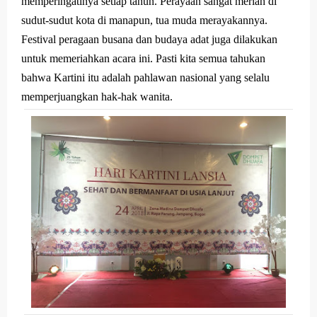
memperingatinya setiap tahun. Perayaan sangat meriah di
Merek Dagang dari Masa ke Masa
sudut-sudut kota di manapun, tua muda merayakannya.
Festival peragaan busana dan budaya adat juga dilakukan
Perkembangan Merek Dagang Modern
untuk memeriahkan acara ini. Pasti kita semua tahukan
Multinational Trademarks
bahwa Kartini itu adalah pahlawan nasional yang selalu
memperjuangkan hak-hak wanita.
Review Oppo Reno 15 Pro: Smartphone Premium
dengan Kamera 200MP dan Baterai Tahan Lama
Review Vivo V70 FE: Smartphone Fan Edition dengan
Fitur Flagship Harga Lebih Bersahabat
Review Vivo V70: Smartphone Stylish dengan
Performa Seimbang di Kelasnya
Merek Dagang dan Pertumbuhan Usaha
Merek Dagang dalam Strategi Bisnis