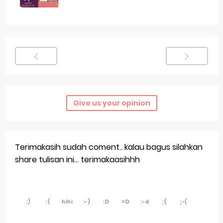
Give us your opinion
Terimakasih sudah coment.. kalau bagus silahkan
share tulisan ini... terimakaasihhh
:)
:(
hihi
:-)
:D
=D
:-d
;(
;-(