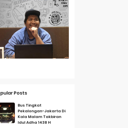
Baterai Tahan Lama
ih Bersahabat
a
pular Posts
Bus Tingkat
Pekalongan-Jakarta Di
Kala Malam Takbiran
Idul Adha 1438 H