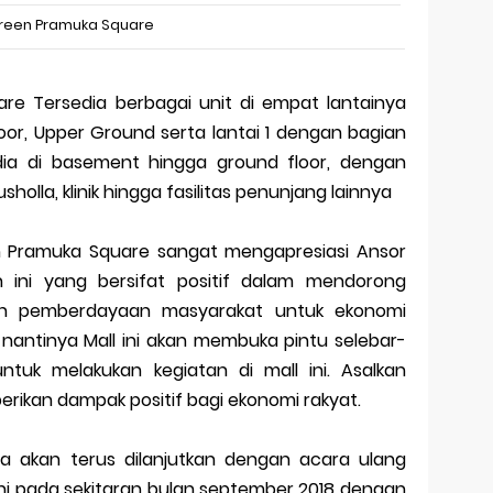
reen Pramuka Square
are Tersedia berbagai unit di empat lantainya
oor, Upper Ground serta lantai 1 dengan bagian
dia di basement hingga ground floor, dengan
sholla, klinik hingga fasilitas penunjang lainnya
n Pramuka Square sangat mengapresiasi Ansor
tan ini yang bersifat positif dalam mendorong
n pemberdayaan masyarakat untuk ekonomi
a nantinya Mall ini akan membuka pintu selebar-
untuk melakukan kegiatan di mall ini. Asalkan
rikan dampak positif bagi ekonomi rakyat.
nya akan terus dilanjutkan dengan acara ulang
i pada sekitaran bulan september 2018 dengan