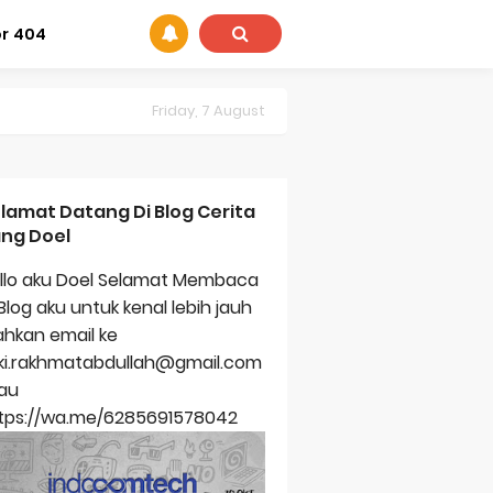
or 404
Friday, 7 August
lamat Datang Di Blog Cerita
ng Doel
llo aku Doel Selamat Membaca
 Blog aku untuk kenal lebih jauh
lahkan email ke
zki.rakhmatabdullah@gmail.com
au
tps://wa.me/6285691578042