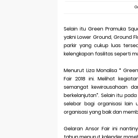
G
Selain itu Green Pramuka Squ
yakni Lower Ground, Ground Fl
parkir yang cukup luas terse
kelengkapan fasilitas seperti mu
Menurut Liza Monalisa “ Gree
Fair 2018 ini. Melihat kegia
semangat kewirausahaan da
berkelanjutan”. Selain itu pad
selebar bagi organisasi lain 
organisasi yang baik dan membe
Gelaran Ansor Fair ini nanti
tahun menurut kalender maseh