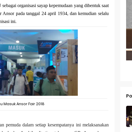
U sebagai organisasi sayap kepemudaan yang dibentuk saat
g dari Masa ke Masa
r Ansor pada tanggal 24 april 1934, dan kemudian selalu
an Merek Dagang Modern
isasi ini.
l Trademarks
Reno 15 Pro: Smartphone Premium dengan Kamera 200MP dan 
V70 FE: Smartphone Fan Edition dengan Fitur Flagship Harga Leb
V70: Smartphone Stylish dengan Performa Seimbang di Kelasny
g dan Pertumbuhan Usaha
Po
 dalam Strategi Bisnis
tu Masuk Ansor Fair 2018
g dalam Perusahaan Besar
g dan Investasi
an pemuda dalam setiap kesempatanya ini melaksanakan