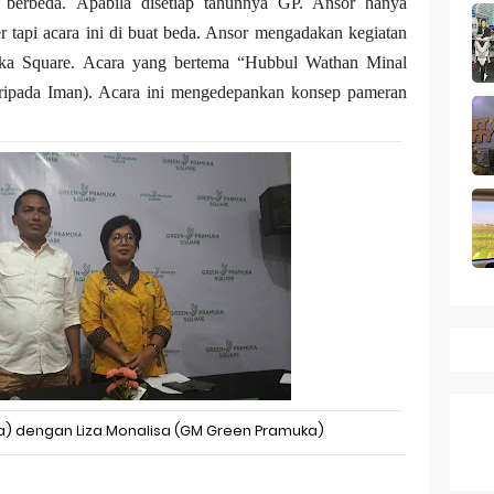
k Dagang pada Persaingan
berbeda. Apabila disetiap tahunnya GP. Ansor hanya
 tapi acara ini di buat beda. Ansor mengadakan kegiatan
 a Business Asset
uka Square. Acara yang bertema “Hubbul Wathan Minal
aripada Iman). Acara ini mengedepankan konsep pameran
mark Protection System
tion Across Different Countries
ies: mid-range rasa flagship dengan kamera zeiss & baterai ju
Series 10 vs Samsung Galaxy Watch 7 Review Lengkap 2026
ia) dengan Liza Monalisa (GM Green Pramuka)