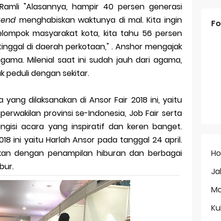
Ramli "Alasannya, hampir 40 persen generasi
kend
menghabiskan waktunya di mal. Kita ingin
Fo
lompok masyarakat kota, kita tahu 56 persen
tinggal di daerah perkotaan," . Anshor mengajak
gama. Milenial saat ini sudah jauh dari agama,
 peduli dengan sekitar.
ang dilaksanakan di Ansor Fair 2018 ini, yaitu
erwakilan provinsi se-Indonesia, Job Fair serta
ngisi acara yang inspiratif dan keren banget.
18 ini yaitu Harlah Ansor pada tanggal 24 april.
H
kan dengan penampilan hiburan dan berbagai
bur.
Ja
Mo
Ku