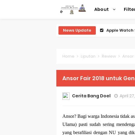
About
Filte
News Update
Review Lengk
Review Lengk
Review Lengk
Home
Liputan
Review
Ansor 
Review Lengk
Ansor Fair 2018 untuk Gener
Review Leng
Perubahan R
Cerita Bang Doel
April 27
Sejarah Mer
Ansor? Bagi warga Indonesia tidak a
Evolusi Iden
Ulama) pasti sudah sering mendeng
Review Lengk
yang berafiliasi dengan NU yang dik