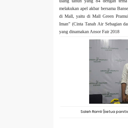
Dampak Mere
ulang tahun yang 84 dengan tema 
melakukan apel akbar bersama Banser
Trademark as
di Mall, yaitu di Mall Green Pram
Iman” (Cinta Tanah Air Sebagian d
Global Trade
yang dinamakan Ansor Fair 2018
Brand Adapta
Vivo v70 ser
Apple Watch 
Saleh Ramli (ketua panit