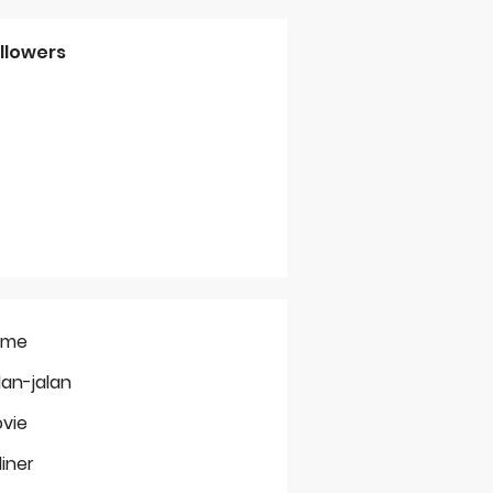
llowers
ome
lan-jalan
vie
liner