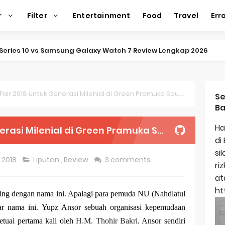
r
Filter
Entertainment
Food
Travel
Err
ap Amazfit Balance 2
ap Xiaomi Watch 2 Pro
ap Huawei Watch GT 5 Pro
Fair 2018 untuk Generasi Milenial di Green Pramuka Square
Se
Ba
ap Garmin Fenix 8
Ha
asi Milenial di Green Pramuka Square
kap Samsung Galaxy Watch 7
di
si
egulasi Merek Dagang
, 2018
Liputan
,
Review
3 comments
ri
ek Dagang Terkenal
at
ht
sing dengan nama ini. Apalagi para pemuda NU (Nahdlatul
titas Dagang
ar nama ini. Yupz Ansor sebuah organisasi kepemudaan
ap Apple Watch Series 10
etuai pertama kali oleh
H.M. Thohir Bakri
. Ansor sendiri