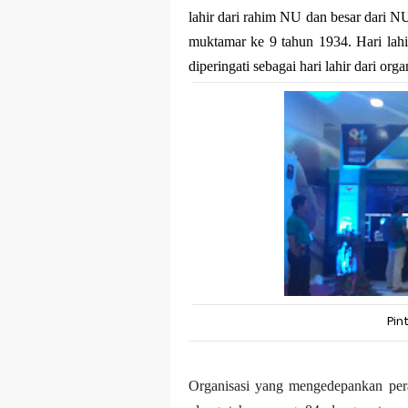
lahir dari rahim NU dan besar dari N
Merek Dagan
muktamar ke 9 tahun 1934. Hari lahi
Perkembang
diperingati sebagai hari lahir dari organ
Multinationa
Review Oppo 
Review Vivo 
Review Vivo 
Merek Dagan
Merek Dagang
Pin
Merek Dagan
Merek Dagan
Organisasi yang mengedepankan per