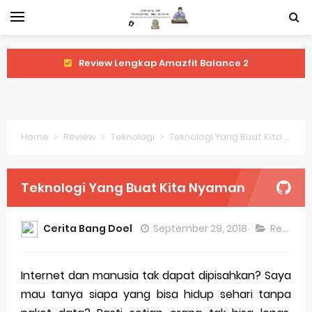
Review Lengkap Amazfit Balance 2
Review Lengkap Xiaomi Watch 2 Pro
Review Lengkap Huawei Watch GT 5 Pro
Home
Review
Teknologi
Teknologi Yang Buat Kita Nyaman
Review Lengkap Garmin Fenix 8
Review Lengkap Samsung Galaxy Watch 7
Teknologi Yang Buat Kita Nyaman
Perubahan Regulasi Merek Dagang
Cerita Bang Doel
September 29, 2018
Review
,
Sejarah Merek Dagang Terkenal
Evolusi Identitas Dagang
Internet dan manusia tak dapat dipisahkan? Saya
mau tanya siapa yang bisa hidup sehari tanpa
Review Lengkap Apple Watch Series 10