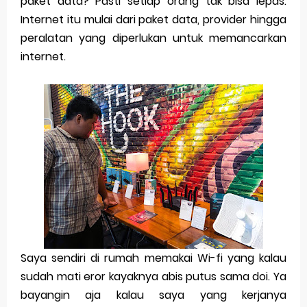
paket data? Pasti setiap orang tak bisa lepas.
Merek Dagang dari Masa ke Masa
Internet itu mulai dari paket data, provider hingga
peralatan yang diperlukan untuk memancarkan
Perkembangan Merek Dagang Modern
internet.
Multinational Trademarks
Review Oppo Reno 15 Pro: Smartphone Premium
dengan Kamera 200MP dan Baterai Tahan Lama
Review Vivo V70 FE: Smartphone Fan Edition dengan
Fitur Flagship Harga Lebih Bersahabat
Review Vivo V70: Smartphone Stylish dengan
Performa Seimbang di Kelasnya
Saya sendiri di rumah memakai Wi-fi yang kalau
Merek Dagang dan Pertumbuhan Usaha
sudah mati eror kayaknya abis putus sama doi. Ya
bayangin aja kalau saya yang kerjanya
Merek Dagang dalam Strategi Bisnis