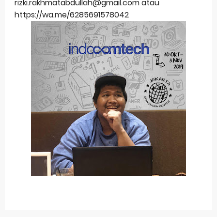
rizki.rakhmatabdullah@gmail.com atau
https://wa.me/6285691578042