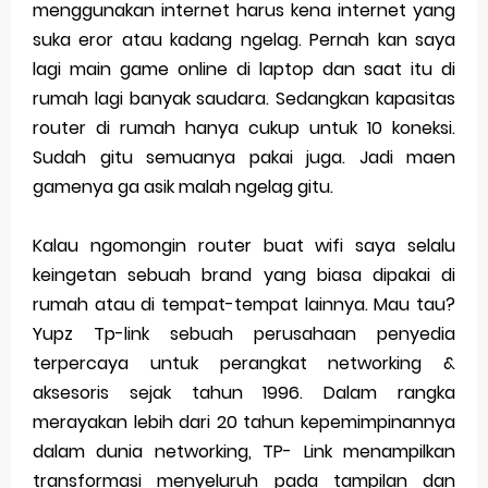
menggunakan internet harus kena internet yang
suka eror atau kadang ngelag. Pernah kan saya
Merek Dagang dalam Perusahaan Besar
lagi main game online di laptop dan saat itu di
Merek Dagang dan Investasi
rumah lagi banyak saudara. Sedangkan kapasitas
router di rumah hanya cukup untuk 10 koneksi.
Dampak Merek Dagang pada Persaingan
Sudah gitu semuanya pakai juga. Jadi maen
Trademark as a Business Asset
gamenya ga asik malah ngelag gitu.
Global Trademark Protection System
Kalau ngomongin router buat wifi saya selalu
Brand Adaptation Across Different Countries
keingetan sebuah brand yang biasa dipakai di
rumah atau di tempat-tempat lainnya. Mau tau?
Vivo v70 series: mid-range rasa flagship dengan
Yupz Tp-link sebuah perusahaan penyedia
kamera zeiss & baterai jumbo
terpercaya untuk perangkat networking &
aksesoris sejak tahun 1996. Dalam rangka
Apple Watch Series 10 vs Samsung Galaxy Watch 7
merayakan lebih dari 20 tahun kepemimpinannya
dalam dunia networking, TP- Link menampilkan
Review Lengkap 2026
transformasi menyeluruh pada tampilan dan