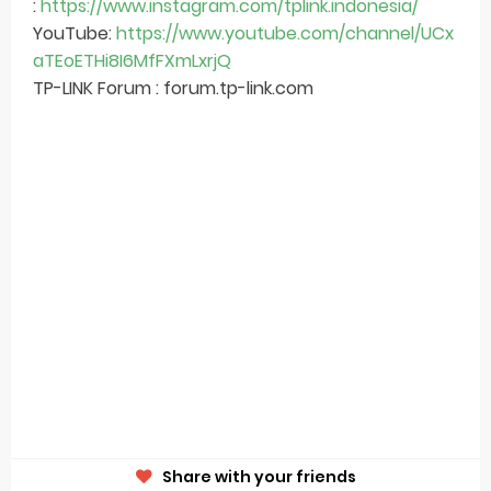
:
https://www.instagram.com/tplink.indonesia/
YouTube:
https://www.youtube.com/channel/UCx
aTEoETHi8I6MfFXmLxrjQ
TP-LINK Forum : forum.tp-link.com
Share with your friends