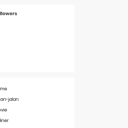
llowers
ome
lan-jalan
vie
liner