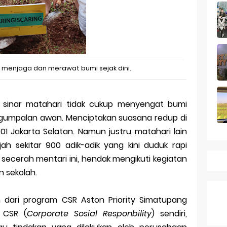
 a Business Asset
mark Protection System
tion Across Different Countries
ies: mid-range rasa flagship dengan kamera zeiss & baterai ju
menjaga dan merawat bumi sejak dini.
Series 10 vs Samsung Galaxy Watch 7 Review Lengkap 2026
19, sinar matahari tidak cukup menyengat bumi
ap Amazfit Balance 2
gumpalan awan. Menciptakan suasana redup di
1 Jakarta Selatan. Namun justru matahari lain
ah sekitar 900 adik-adik yang kini duduk rapi
 secerah mentari ini, hendak mengikuti kegiatan
 sekolah.
 dari program CSR Aston Priority Simatupang
 CSR (
Corporate Sosial Responbility
) sendiri,