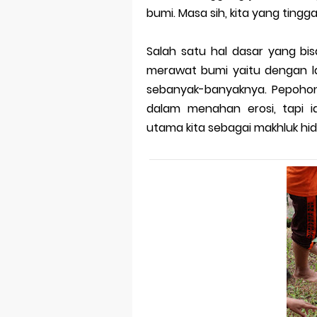
bumi. Masa sih, kita yang tingga
Perkembang
Salah satu hal dasar yang bi
Multinationa
merawat bumi yaitu dengan 
Review Oppo 
sebanyak-banyaknya. Pepohon
dalam menahan erosi, tapi 
Review Vivo 
utama kita sebagai makhluk hidu
Review Vivo 
Merek Dagan
Merek Dagang
Merek Dagan
Merek Dagan
Dampak Mere