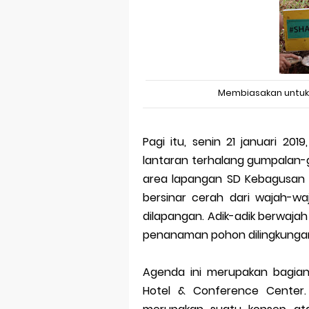
Trademark as
Global Trade
Brand Adapta
Vivo v70 ser
Membiasakan untuk 
Apple Watch 
Pagi itu, senin 21 januari 20
Review Lengk
lantaran terhalang gumpalan-
area lapangan SD Kebagusan 0
bersinar cerah dari wajah-waj
dilapangan. Adik-adik berwajah
penanaman pohon dilingkungan
Agenda ini merupakan bagian
Hotel & Conference Center.