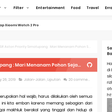
r
Filter
Entertainment
Food
Travel
Err
ap Xiaomi Watch 2 Pro
ap Huawei Watch GT 5 Pro
ap Garmin Fenix 8
R Aston Priority Simatupang : Mari Menanam Pohon Sejak Dini Untuk Kebaikan Sekitar
Se
Ba
kap Samsung Galaxy Watch 7
Ha
 Menanam Pohon Sejak Dini Untuk Kebaikan Sekitar
egulasi Merek Dagang
di
si
ek Dagang Terkenal
y 26, 2019
Jalan-Jalan
,
Liputan
20 comments
ri
titas Dagang
at
ht
upakan hal wajib, harus dilakukan oleh semua
ap Apple Watch Series 10
s ini kita emban karena memang sebagian dari
g dari Masa ke Masa
i makhluk berakal yang tinggal dan hidup di