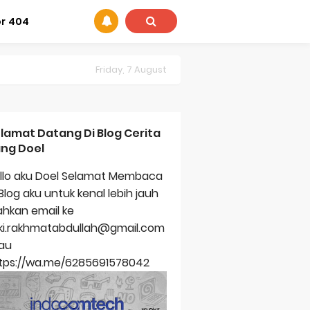
or 404
Friday, 7 August
lamat Datang Di Blog Cerita
ng Doel
llo aku Doel Selamat Membaca
 Blog aku untuk kenal lebih jauh
lahkan email ke
zki.rakhmatabdullah@gmail.com
au
tps://wa.me/6285691578042