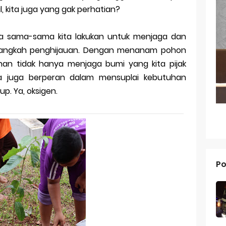
l, kita juga yang gak perhatian?
an Merek Dagang Modern
sa sama-sama kita lakukan untuk menjaga dan
l Trademarks
langkah penghijauan. Dengan menanam pohon
Reno 15 Pro: Smartphone Premium dengan Kamera 200MP dan 
an tidak hanya menjaga bumi yang kita pijak
ia juga berperan dalam mensuplai kebutuhan
V70 FE: Smartphone Fan Edition dengan Fitur Flagship Harga Leb
p. Ya, oksigen.
V70: Smartphone Stylish dengan Performa Seimbang di Kelasny
g dan Pertumbuhan Usaha
 dalam Strategi Bisnis
Po
g dalam Perusahaan Besar
g dan Investasi
k Dagang pada Persaingan