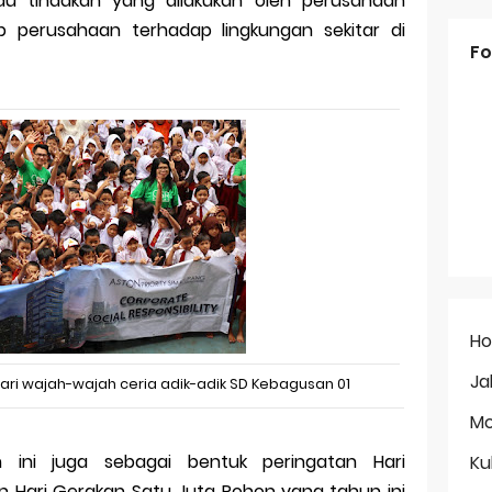
u tindakan yang dilakukan oleh perusahaan
 perusahaan terhadap lingkungan sekitar di
Fo
H
Ja
ari wajah-wajah ceria adik-adik SD Kebagusan 01
Mo
ini juga sebagai bentuk peringatan Hari
Ku
n Hari Gerakan Satu Juta Pohon yang tahun ini