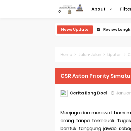
About
Filte
News Update
Review Lengk
Review Lengk
Review Lengk
Home
Jalan-Jalan
Liputan
CS
Review Leng
CSR Aston Priority Simatupang : Mari
Perubahan R
Sejarah Mer
Cerita Bang Doel
Januar
Evolusi Iden
Menjaga dan merawat bumi mer
Review Lengk
orang tanpa terkecuali. Tuga
Merek Dagan
bentuk tanggung jawab sebaga