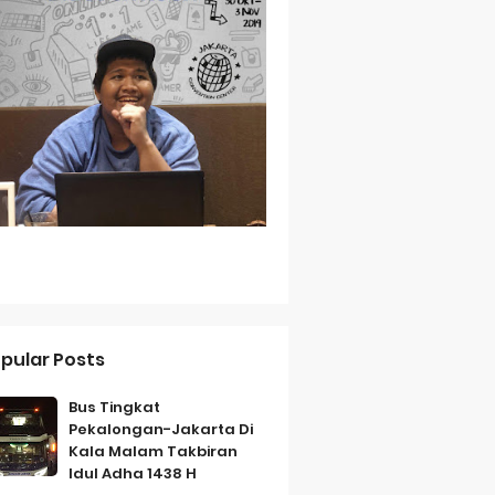
Baterai Tahan Lama
ih Bersahabat
a
pular Posts
Bus Tingkat
Pekalongan-Jakarta Di
Kala Malam Takbiran
Idul Adha 1438 H