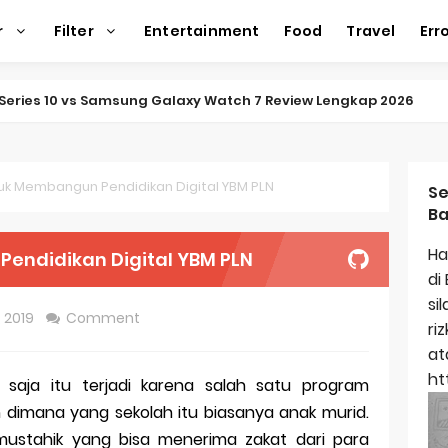
r
Filter
Entertainment
Food
Travel
Err
ap Amazfit Balance 2
ap Xiaomi Watch 2 Pro
ap Huawei Watch GT 5 Pro
uk Membangun Pendidikan Digital YBM PLN
Se
Ba
ap Garmin Fenix 8
Ha
endidikan Digital YBM PLN
kap Samsung Galaxy Watch 7
di
si
egulasi Merek Dagang
, 2019
Comment
ri
ek Dagang Terkenal
at
ht
 saja itu terjadi karena salah satu program
titas Dagang
n dimana yang sekolah itu biasanya anak murid.
ap Apple Watch Series 10
ustahik yang bisa menerima zakat dari para