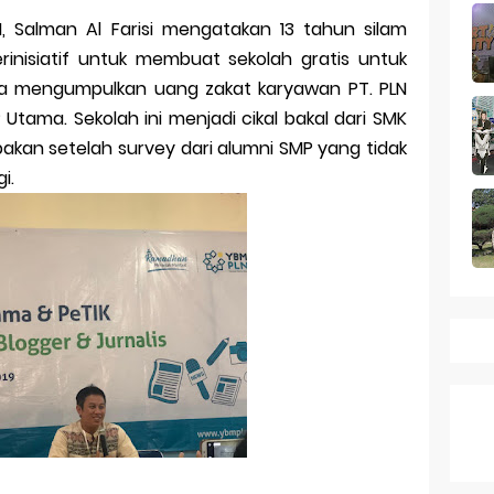
k Dagang pada Persaingan
N, Salman Al Farisi mengatakan 13 tahun silam
 a Business Asset
rinisiatif untuk membuat sekolah gratis untuk
a mengumpulkan uang zakat karyawan PT. PLN
mark Protection System
tama. Sekolah ini menjadi cikal bakal dari SMK
tion Across Different Countries
kan setelah survey dari alumni SMP yang tidak
i.
ies: mid-range rasa flagship dengan kamera zeiss & baterai ju
Series 10 vs Samsung Galaxy Watch 7 Review Lengkap 2026