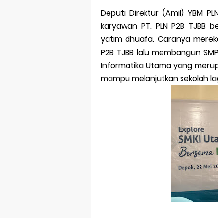
Dampak Mere
Deputi Direktur (Amil) YBM PL
Trademark as
karyawan PT. PLN P2B TJBB be
yatim dhuafa. Caranya merek
Global Trade
P2B TJBB lalu membangun SMP U
Brand Adapta
Informatika Utama yang merupa
mampu melanjutkan sekolah lag
Vivo v70 ser
Apple Watch 