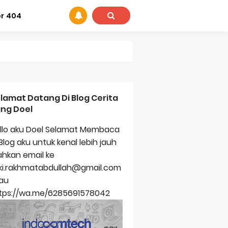
or 404
lamat Datang Di Blog Cerita
ng Doel
llo aku Doel Selamat Membaca
 Blog aku untuk kenal lebih jauh
lahkan email ke
zki.rakhmatabdullah@gmail.com
au
tps://wa.me/6285691578042