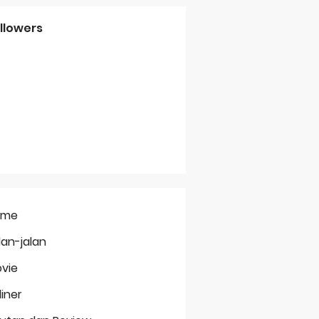
llowers
ome
lan-jalan
vie
liner