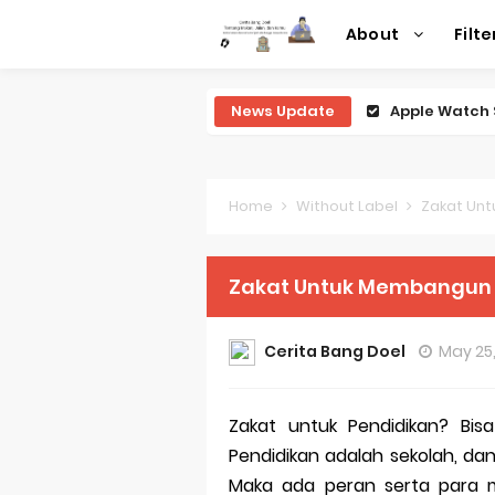
About
Filte
News Update
Review Lengk
Review Lengk
Review Lengk
Home
Without Label
Zakat Unt
Review Lengk
Zakat Untuk Membangun P
Review Leng
Perubahan R
Cerita Bang Doel
May 25
Sejarah Mer
Zakat untuk Pendidikan? Bisa
Evolusi Iden
Pendidikan adalah sekolah, da
Review Lengk
Maka ada peran serta para m