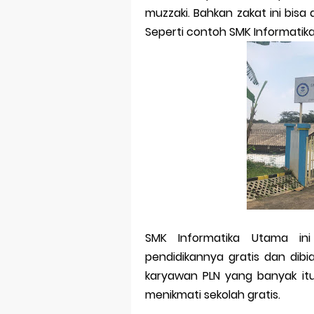
muzzaki. Bahkan zakat ini bisa 
Merek Dagan
Seperti contoh SMK Informatik
Perkembang
Multinationa
Review Oppo 
Review Vivo 
Review Vivo 
Merek Dagan
Merek Dagang
SMK Informatika Utama in
pendidikannya gratis dan dibi
Merek Dagan
karyawan PLN yang banyak itu
Merek Dagan
menikmati sekolah gratis.