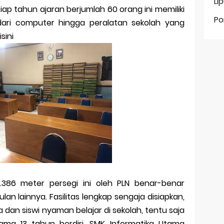
Li
iap tahun ajaran berjumlah 60 orang ini memiliki
Po
i dari computer hingga peralatan sekolah yang
sini
386 meter persegi ini oleh PLN benar-benar
an lainnya. Fasilitas lengkap sengaja disiapkan,
 dan siswi nyaman belajar di sekolah, tentu saja
elama 13 tahun berdiri, SMK Informatika Utama