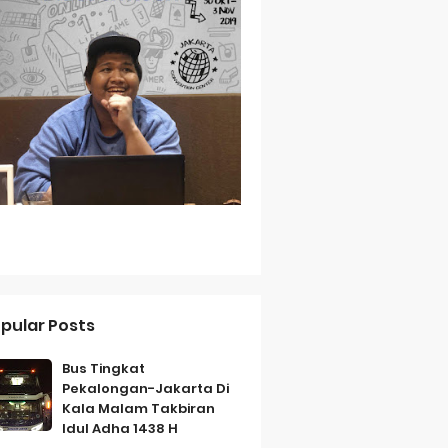
Baterai Tahan Lama
ih Bersahabat
a
pular Posts
Bus Tingkat
Pekalongan-Jakarta Di
Kala Malam Takbiran
Idul Adha 1438 H