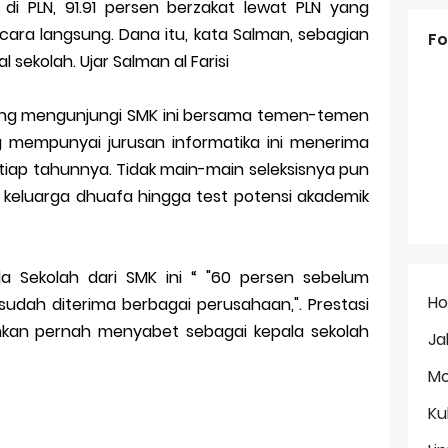
i PLN, 91.91 persen berzakat lewat PLN yang
cara langsung. Dana itu, kata Salman, sebagian
Fo
 sekolah. Ujar Salman al Farisi
ang mengunjungi SMK ini bersama temen-temen
ng mempunyai jurusan informatika ini menerima
etiap tahunnya. Tidak main-main seleksisnya pun
y keluarga dhuafa hingga test potensi akademik
 Sekolah dari SMK ini “ "60 persen sebelum
H
sudah diterima berbagai perusahaan,". Prestasi
hkan pernah menyabet sebagai kepala sekolah
Ja
Mo
Ku