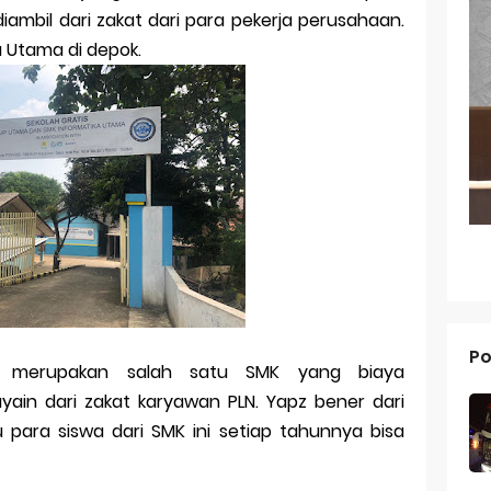
diambil dari zakat dari para pekerja perusahaan.
g dari Masa ke Masa
a Utama di depok.
an Merek Dagang Modern
l Trademarks
Reno 15 Pro: Smartphone Premium dengan Kamera 200MP dan 
V70 FE: Smartphone Fan Edition dengan Fitur Flagship Harga Leb
V70: Smartphone Stylish dengan Performa Seimbang di Kelasny
g dan Pertumbuhan Usaha
Po
 dalam Strategi Bisnis
i merupakan salah satu SMK yang biaya
ayain dari zakat karyawan PLN. Yapz bener dari
g dalam Perusahaan Besar
 para siswa dari SMK ini setiap tahunnya bisa
g dan Investasi