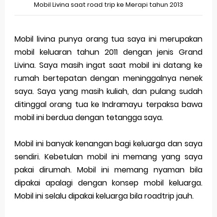
Mobil Livina saat road trip ke Merapi tahun 2013
Merek Dagang dalam Perusahaan Besar
Merek Dagang dan Investasi
Mobil livina punya orang tua saya ini merupakan
mobil keluaran tahun 2011 dengan jenis Grand
Dampak Merek Dagang pada Persaingan
Livina. Saya masih ingat saat mobil ini datang ke
rumah bertepatan dengan meninggalnya nenek
Trademark as a Business Asset
saya. Saya yang masih kuliah, dan pulang sudah
Global Trademark Protection System
ditinggal orang tua ke Indramayu terpaksa bawa
mobil ini berdua dengan tetangga saya.
Brand Adaptation Across Different Countries
Vivo v70 series: mid-range rasa flagship dengan
Mobil ini banyak kenangan bagi keluarga dan saya
sendiri. Kebetulan mobil ini memang yang saya
kamera zeiss & baterai jumbo
pakai dirumah. Mobil ini memang nyaman bila
Apple Watch Series 10 vs Samsung Galaxy Watch 7
dipakai apalagi dengan konsep mobil keluarga.
Mobil ini selalu dipakai keluarga bila roadtrip jauh.
Review Lengkap 2026