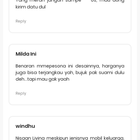
Yang merah jangan sampe
os, mau dong
kirim datu dul
Reply
Milda Ini
Benaran mmepesona ini desainnya, harganya
juga bisa terjangkau yah, bujuk pak suami dulu
deh...tapi mau gak yaah
Reply
windhu
Nisaan Livina meskipun jenisnya mobil keluarga,