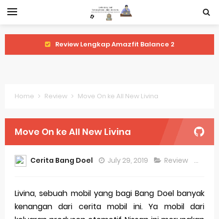
Review Lengkap Amazfit Balance 2
Review Lengkap Xiaomi Watch 2 Pro
Review Lengkap Huawei Watch GT 5 Pro
Home
Review
Move On ke All New Livina
Review Lengkap Garmin Fenix 8
Review Lengkap Samsung Galaxy Watch 7
Move On ke All New Livina
Perubahan Regulasi Merek Dagang
Cerita Bang Doel
July 29, 2019
Review
12 
Sejarah Merek Dagang Terkenal
Evolusi Identitas Dagang
Livina, sebuah mobil yang bagi Bang Doel banyak
kenangan dari cerita mobil ini. Ya mobil dari
Review Lengkap Apple Watch Series 10