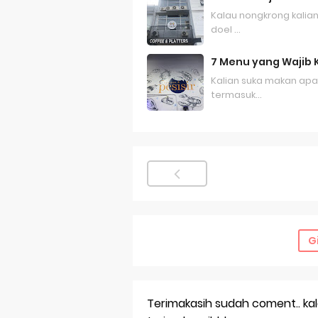
Kalau nongkrong kalia
doel …
7 Menu yang Wajib 
Kalian suka makan apa
termasuk…
G
Terimakasih sudah coment.. kalau