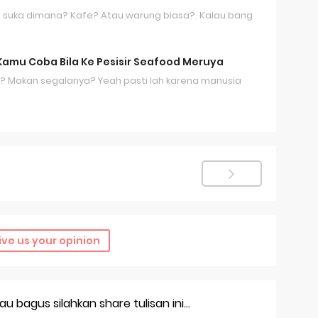
n suka dimana? Kafe? Atau warung biasa?. Kalau bang
Kamu Coba Bila Ke Pesisir Seafood Meruya
? Makan segalanya? Yeah pasti lah karena manusia
ive us your opinion
 bagus silahkan share tulisan ini...