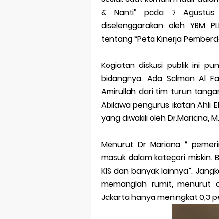
Dampak Mere
& Nanti” pada 7 Agustus 
Trademark as
diselenggarakan oleh YBM PL
tentang “Peta Kinerja Pemberd
Global Trade
Brand Adapta
Kegiatan diskusi publik ini 
bidangnya. Ada Salman Al Far
Vivo v70 ser
Amirullah dari tim turun tangan
Abilawa pengurus ikatan Ahli E
Apple Watch 
yang diwakili oleh Dr.Mariana, M.
Menurut Dr Mariana “ pemer
masuk dalam kategori miskin. 
KIS dan banyak lainnya”. Jan
memanglah rumit, menurut d
Jakarta hanya meningkat 0,3 pe