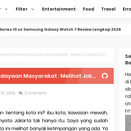
r
Filter
Entertainment
Food
Travel
Err
ap Amazfit Balance 2
ap Xiaomi Watch 2 Pro
ap Huawei Watch GT 5 Pro
erja Pemberdayaan Masyarakat : Melihat Jakarta Dari Sisi Kaum Marginal
Se
Ba
ap Garmin Fenix 8
Ha
arakat : Melihat Jakarta Dari Sisi Kaum Marginal
kap Samsung Galaxy Watch 7
di
si
egulasi Merek Dagang
10, 2019
Comment
ri
ek Dagang Terkenal
at
ht
an tentang kota ini? ibu kota, kawasan mewah,
titas Dagang
ata Jakarta tak hanya itu. Saya yang sudah
ap Apple Watch Series 10
a ini melihat banyak ketimpangan yang ada. Ya