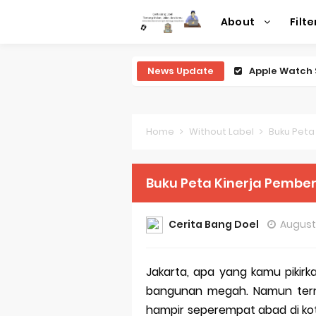
About
Filte
News Update
Review Lengk
Review Lengk
Review Lengk
Home
Without Label
Buku Peta Kin
Review Lengk
Buku Peta Kinerja Pemberdayaan Masy
Review Leng
Perubahan R
Cerita Bang Doel
August 
Sejarah Mer
Jakarta, apa yang kamu pikirk
Evolusi Iden
bangunan megah. Namun terny
Review Lengk
hampir seperempat abad di kot