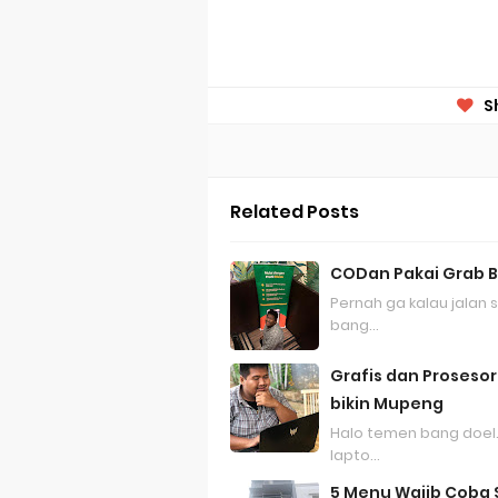
S
Related Posts
CODan Pakai Grab B
Pernah ga kalau jalan 
bang…
Grafis dan Prosesor
bikin Mupeng
Halo temen bang doel.
lapto…
5 Menu Wajib Coba Sa