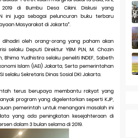
k Dagang pada Persaingan
2019 di Bumbu Desa Cikini. Diskusi yang
 a Business Asset
N ini juga sebagai peluncuran buku terbaru
ayaan Masyarakat di Jakarta”.
mark Protection System
tion Across Different Countries
pun dihadiri oleh orang-orang yang paham akan
isi selaku Deputi Direktur YBM PLN, M. Chozin
ies: mid-range rasa flagship dengan kamera zeiss & baterai ju
, Bhima Yudhistira selaku peneliti INDEF, Sabeth
konomi Islam (IAEI) Jakarta, Serta pemerintahan
Series 10 vs Samsung Galaxy Watch 7 Review Lengkap 2026
SI selaku Sekretaris Dinas Sosial DKI Jakarta.
intah terus berupaya membantu rakyat yang
Banyak program yang digelentorkan seperti KJP,
gkauan pemerintah untuk menangani masalah ini
ata yang ada peningkatan kesejahteraan di
rsen dalam 3 bulan selama di 2019.