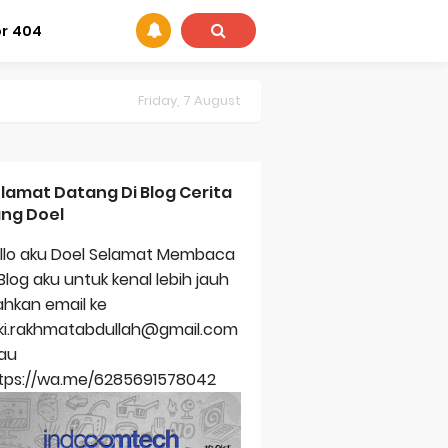
or 404
Friday, 7 August
lamat Datang Di Blog Cerita
ng Doel
llo aku Doel Selamat Membaca
 Blog aku untuk kenal lebih jauh
lahkan email ke
zki.rakhmatabdullah@gmail.com
au
tps://wa.me/6285691578042