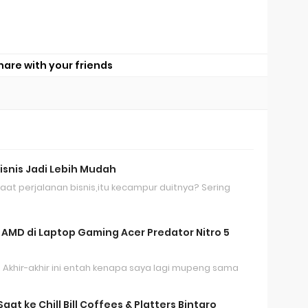
hare with your friends
isnis Jadi Lebih Mudah
saat perjalanan bisnis,itu kecampur duitnya? Sering
 AMD di Laptop Gaming Acer Predator Nitro 5
 Akhir-akhir ini entah kenapa saya lagi mupeng sama
at ke Chill Bill Coffees & Platters Bintaro