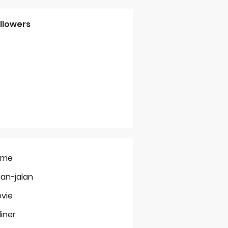
llowers
ome
lan-jalan
vie
liner