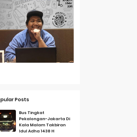
Baterai Tahan Lama
ih Bersahabat
a
pular Posts
Bus Tingkat
Pekalongan-Jakarta Di
Kala Malam Takbiran
Idul Adha 1438 H