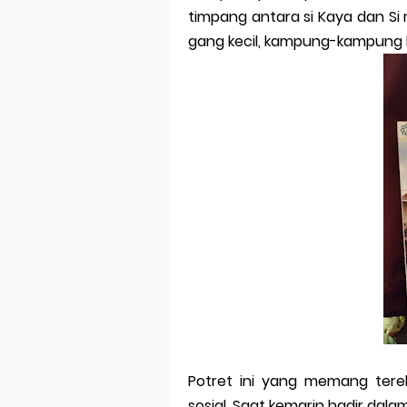
timpang antara si Kaya dan Si mis
Merek Dagan
gang kecil, kampung-kampung ban
Perkembang
Multinationa
Review Oppo 
Review Vivo 
Review Vivo 
Merek Dagan
Merek Dagang
Merek Dagan
Merek Dagan
Potret ini yang memang tere
sosial. Saat kemarin hadir dalam