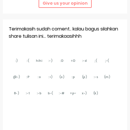
Give us your opinion
Terimakasih sudah coment.. kalau bagus silahkan
share tulisan ini... terimakaasihhh
:)
:(
hihi
:-)
:D
=D
:-d
;(
;-(
@-)
:P
:o
:>)
(o)
:p
(p)
:-s
(m)
8-)
:-t
:-b
b-(
:-#
=p~
x-)
(k)