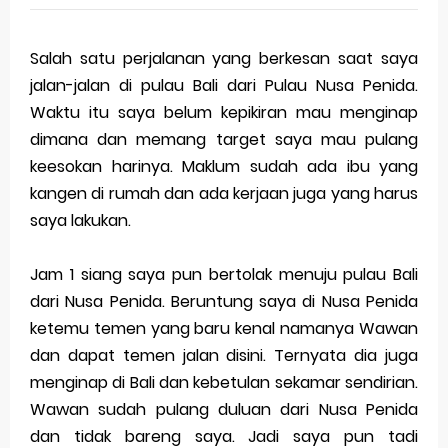
Global Trademark Protection System
Salah satu perjalanan yang berkesan saat saya
Brand Adaptation Across Different Countries
jalan-jalan di pulau Bali dari Pulau Nusa Penida.
Waktu itu saya belum kepikiran mau menginap
Vivo v70 series: mid-range rasa flagship dengan
dimana dan memang target saya mau pulang
kamera zeiss & baterai jumbo
keesokan harinya. Maklum sudah ada ibu yang
kangen di rumah dan ada kerjaan juga yang harus
Apple Watch Series 10 vs Samsung Galaxy Watch 7
saya lakukan.
Review Lengkap 2026
Jam 1 siang saya pun bertolak menuju pulau Bali
Review Lengkap Amazfit Balance 2
dari Nusa Penida. Beruntung saya di Nusa Penida
ketemu temen yang baru kenal namanya Wawan
Review Lengkap Xiaomi Watch 2 Pro
dan dapat temen jalan disini. Ternyata dia juga
Review Lengkap Huawei Watch GT 5 Pro
menginap di Bali dan kebetulan sekamar sendirian.
Wawan sudah pulang duluan dari Nusa Penida
Review Lengkap Garmin Fenix 8
dan tidak bareng saya. Jadi saya pun tadi