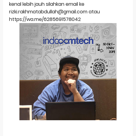
kenal lebih jauh silahkan email ke
rizki.rakhmatabdullah@gmail.com atau
https://wa.me/6285691578042