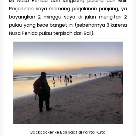
ke Nusa Penida dan langsung pulang dari Bali.
dengan Kamera 200MP dan Baterai Tahan Lama
Perjalanan saya memang perjalanan panjang, ya
bayangkan 2 minggu saya di jalan mengitari 2
Review Vivo V70 FE: Smartphone Fan Edition dengan
pulau yang kece banget ini (sebenarnya 3 karena
Fitur Flagship Harga Lebih Bersahabat
Nusa Penida pulau terpisah dari Bali).
Review Vivo V70: Smartphone Stylish dengan
Performa Seimbang di Kelasnya
Merek Dagang dan Pertumbuhan Usaha
Merek Dagang dalam Strategi Bisnis
Merek Dagang dalam Perusahaan Besar
Merek Dagang dan Investasi
Dampak Merek Dagang pada Persaingan
Backpacker ke Bali saat di Pantai Kuta
Trademark as a Business Asset