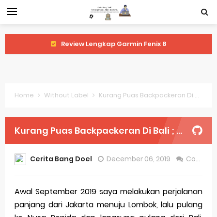
Review Lengkap Samsung Galaxy Watch 7
Perubahan Regulasi Merek Dagang
Sejarah Merek Dagang Terkenal
Home
Without Label
Kurang Puas Backpackeran Di Bali ; Jadi Pengen Balik Lagi
Evolusi Identitas Dagang
Review Lengkap Apple Watch Series 10
Kurang Puas Backpackeran Di Bali ; Jadi Pengen Balik Lagi
Merek Dagang dari Masa ke Masa
Cerita Bang Doel
December 06, 2019
Comment
Perkembangan Merek Dagang Modern
Multinational Trademarks
Awal September 2019 saya melakukan perjalanan
panjang dari Jakarta menuju Lombok, lalu pulang
Review Oppo Reno 15 Pro: Smartphone Premium