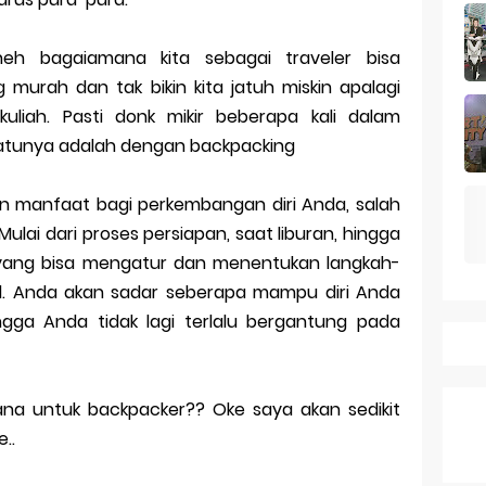
k Dagang pada Persaingan
 a Business Asset
h bagaiamana kita sebagai traveler bisa
murah dan tak bikin kita jatuh miskin apalagi
mark Protection System
uliah. Pasti donk mikir beberapa kali dalam
tion Across Different Countries
satunya adalah dengan backpacking
ies: mid-range rasa flagship dengan kamera zeiss & baterai ju
 manfaat bagi perkembangan diri Anda, salah
Series 10 vs Samsung Galaxy Watch 7 Review Lengkap 2026
Mulai dari proses persiapan, saat liburan, hingga
ah yang bisa mengatur dan menentukan langkah-
l. Anda akan sadar seberapa mampu diri Anda
ngga Anda tidak lagi terlalu bergantung pada
ana untuk backpacker?? Oke saya akan sedikit
..