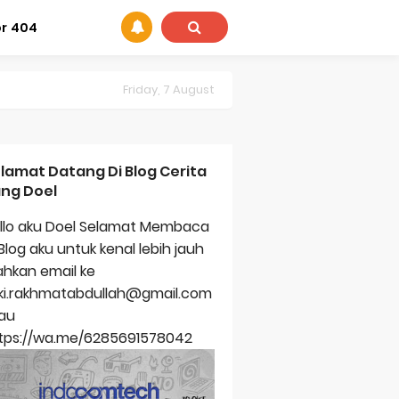
or 404
Friday, 7 August
lamat Datang Di Blog Cerita
ng Doel
llo aku Doel Selamat Membaca
 Blog aku untuk kenal lebih jauh
lahkan email ke
zki.rakhmatabdullah@gmail.com
au
tps://wa.me/6285691578042