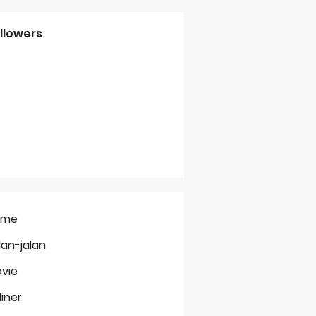
llowers
ome
lan-jalan
vie
liner