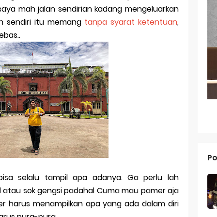
 saya mah jalan sendirian kadang mengeluarkan
g dari Masa ke Masa
lan sendiri itu memang
tanpa syarat ketentuan
,
ebas..
an Merek Dagang Modern
l Trademarks
Reno 15 Pro: Smartphone Premium dengan Kamera 200MP dan 
V70 FE: Smartphone Fan Edition dengan Fitur Flagship Harga Leb
V70: Smartphone Stylish dengan Performa Seimbang di Kelasny
g dan Pertumbuhan Usaha
Po
 dalam Strategi Bisnis
bisa selalu tampil apa adanya. Ga perlu lah
g dalam Perusahaan Besar
al atau sok gengsi padahal Cuma mau pamer aja
g dan Investasi
ler harus menampilkan apa yang ada dalam diri
 harus pura-pura.