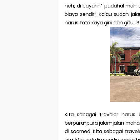
neh, di bayarin” padahal mah
Merek Dagan
biaya sendiri. Kalau sudah ja
harus foto kaya gini dan gitu.. B
Perkembang
Multinationa
Review Oppo 
Review Vivo 
Review Vivo 
Merek Dagan
Merek Dagang
Kita sebagai traveler harus 
Merek Dagan
berpura-pura jalan-jalan mah
Merek Dagan
di socmed. Kita sebagai trave
kita. Menjadi diri sendiri tanpa