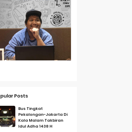
Baterai Tahan Lama
ih Bersahabat
a
pular Posts
Bus Tingkat
Pekalongan-Jakarta Di
Kala Malam Takbiran
Idul Adha 1438 H