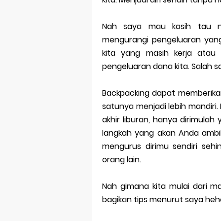
Dampak Mere
Trademark as
Nah saya mau kasih tau ne
mengurangi pengeluaran yang 
Global Trade
kita yang masih kerja atau k
Brand Adapta
pengeluaran dana kita. Salah 
Vivo v70 ser
Backpacking dapat memberikan
Apple Watch 
satunya menjadi lebih mandiri. 
akhir liburan, hanya dirimul
langkah yang akan Anda ambi
mengurus dirimu sendiri sehi
orang lain.
Nah gimana kita mulai dari m
bagikan tips menurut saya hehe