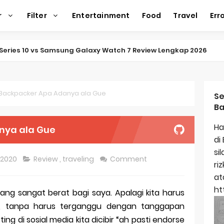
r
Filter
Entertainment
Food
Travel
Err
ap Amazfit Balance 2
ap Xiaomi Watch 2 Pro
ap Huawei Watch GT 5 Pro
 Backpacker Apa Adanya ala Gue
Se
Ba
ap Garmin Fenix 8
Ha
nya ala Gue
kap Samsung Galaxy Watch 7
di
si
egulasi Merek Dagang
, 2020
Review
,
traveling
Comment
ri
ek Dagang Terkenal
at
ht
ng sangat berat bagi saya. Apalagi kita harus
titas Dagang
ya, tanpa harus terganggu dengan tanggapan
ap Apple Watch Series 10
ing di sosial media kita dicibir “ah pasti endorse