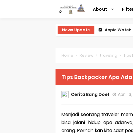
About
Filte
News Update
Review Lengk
Review Lengk
Review Lengk
Home
Review
traveling
Tips
Review Lengk
Tips Backpacker Apa Ada
Review Leng
Perubahan R
Cerita Bang Doel
April 13
Sejarah Mer
Menjadi seorang traveler mema
Evolusi Iden
bisa jalani hidup apa adan
Review Lengk
orang. Pernah kan kita saat post