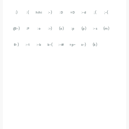
:)
:(
hihi
:-)
:D
=D
:-d
;(
;-(
@-)
:P
:o
:>)
(o)
:p
(p)
:-s
(m)
8-)
:-t
:-b
b-(
:-#
=p~
x-)
(k)