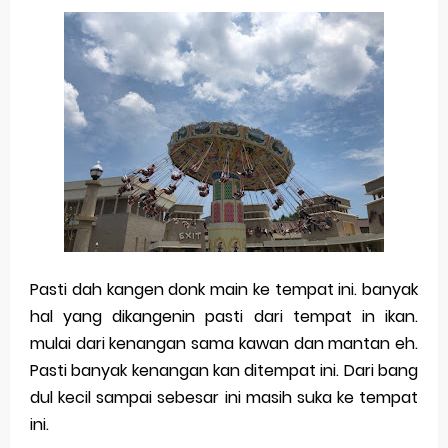
Merek Dagang dari Masa ke Masa
Perkembangan Merek Dagang Modern
Multinational Trademarks
Review Oppo Reno 15 Pro: Smartphone Premium
dengan Kamera 200MP dan Baterai Tahan Lama
Review Vivo V70 FE: Smartphone Fan Edition dengan
Fitur Flagship Harga Lebih Bersahabat
Pasti dah kangen donk main ke tempat ini. banyak
hal yang dikangenin pasti dari tempat in ikan.
Review Vivo V70: Smartphone Stylish dengan
mulai dari kenangan sama kawan dan mantan eh.
Performa Seimbang di Kelasnya
Pasti banyak kenangan kan ditempat ini. Dari bang
dul kecil sampai sebesar ini masih suka ke tempat
Merek Dagang dan Pertumbuhan Usaha
ini.
Merek Dagang dalam Strategi Bisnis