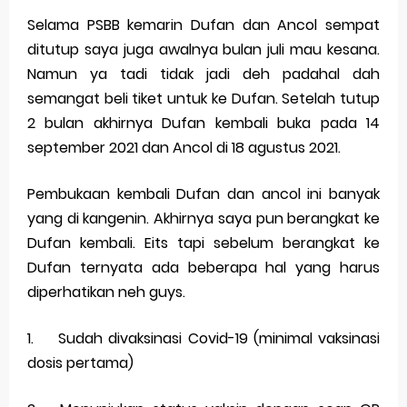
Selama PSBB kemarin Dufan dan Ancol sempat
Merek Dagang dalam Perusahaan Besar
ditutup saya juga awalnya bulan juli mau kesana.
Merek Dagang dan Investasi
Namun ya tadi tidak jadi deh padahal dah
semangat beli tiket untuk ke Dufan. Setelah tutup
Dampak Merek Dagang pada Persaingan
2 bulan akhirnya Dufan kembali buka pada 14
september 2021 dan Ancol di 18 agustus 2021.
Trademark as a Business Asset
Global Trademark Protection System
Pembukaan kembali Dufan dan ancol ini banyak
yang di kangenin. Akhirnya saya pun berangkat ke
Brand Adaptation Across Different Countries
Dufan kembali. Eits tapi sebelum berangkat ke
Vivo v70 series: mid-range rasa flagship dengan
Dufan ternyata ada beberapa hal yang harus
diperhatikan neh guys.
kamera zeiss & baterai jumbo
1.
Apple Watch Series 10 vs Samsung Galaxy Watch 7
Sudah divaksinasi Covid-19 (minimal vaksinasi
dosis pertama)
Review Lengkap 2026