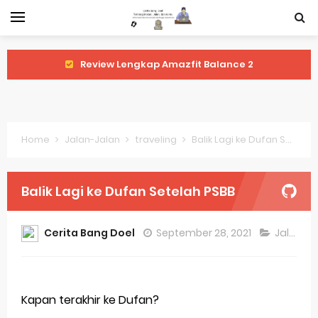
Review Lengkap Amazfit Balance 2
Review Lengkap Xiaomi Watch 2 Pro
Review Lengkap Huawei Watch GT 5 Pro
Home
Jalan-Jalan
traveling
Balik Lagi ke Dufan Setelah PSBB
Review Lengkap Garmin Fenix 8
Review Lengkap Samsung Galaxy Watch 7
Balik Lagi ke Dufan Setelah PSBB
Perubahan Regulasi Merek Dagang
Cerita Bang Doel
September 28, 2021
Jalan-Jalan
Sejarah Merek Dagang Terkenal
Evolusi Identitas Dagang
Kapan terakhir ke Dufan?
Review Lengkap Apple Watch Series 10