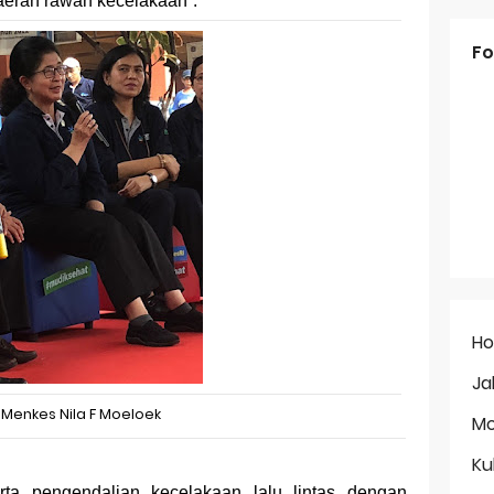
aerah rawan kecelakaan”.
Fo
H
Ja
 Menkes Nila F Moeloek
Mo
Ku
rta pengendalian kecelakaan lalu lintas dengan