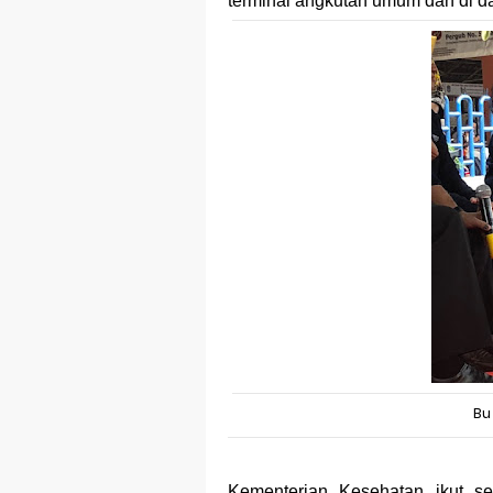
terminal angkutan umum dan di d
Bu
Kementerian Kesehatan ikut se