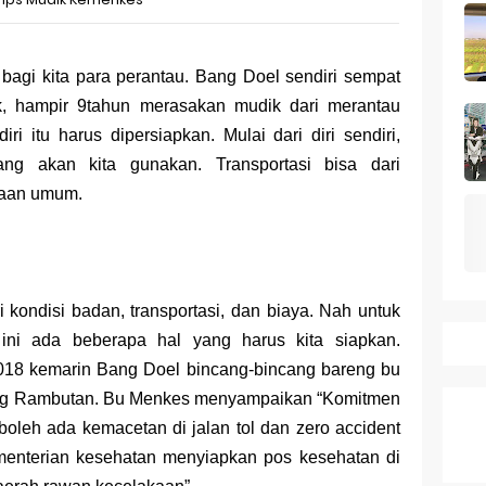
k Dagang pada Persaingan
 a Business Asset
i bagi kita para perantau. Bang Doel sendiri sempat
mark Protection System
, hampir 9tahun merasakan mudik dari merantau
i itu harus dipersiapkan. Mulai dari diri sendiri,
tion Across Different Countries
ang akan kita gunakan. Transportasi bisa dari
ies: mid-range rasa flagship dengan kamera zeiss & baterai ju
raan umum.
Series 10 vs Samsung Galaxy Watch 7 Review Lengkap 2026
i kondisi badan, transportasi, dan biaya. Nah untuk
 ini ada beberapa hal yang harus kita siapkan.
2018 kemarin Bang Doel bincang-bincang bareng bu
ng Rambutan. Bu Menkes menyampaikan “Komitmen
 boleh ada kemacetan di jalan tol dan zero accident
nterian kesehatan menyiapkan pos kesehatan di