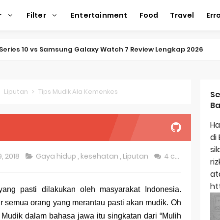
r
Filter
Entertainment
Food
Travel
Err
ap Amazfit Balance 2
ap Xiaomi Watch 2 Pro
ap Huawei Watch GT 5 Pro
Liputan
Tips Mudik Ala Kemenkes
Se
Ba
ap Garmin Fenix 8
Ha
kap Samsung Galaxy Watch 7
di
si
egulasi Merek Dagang
, 2018
Gaya hidup
,
kesehatan
,
Liputan
4 comments
ri
ek Dagang Terkenal
at
ht
ang pasti dilakukan oleh masyarakat Indonesia.
titas Dagang
ir semua orang yang merantau pasti akan mudik. Oh
ap Apple Watch Series 10
. Mudik dalam bahasa jawa itu singkatan dari “Mulih