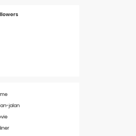
llowers
ome
lan-jalan
vie
liner