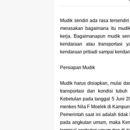
Dampak Mere
Trademark as
Mudik sendiri ada rasa tersendir
Global Trade
merasakan bagaimana itu mudik
kerja. Bagaimanapun mudik sendir
Brand Adapta
kendaraan atau transportasi y
Vivo v70 ser
kendaraan pribadi sampai kenda
Apple Watch 
Persiapan Mudik
Mudik harus disiapkan, mulai dar
transportasi dan kondisi tubuh
Kebetulan pada tanggal 5 Juni 
menkes Nila F Moelek di Kampu
Pemerintah saat ini adalah tidak
pada angkutan umum, maka Keme