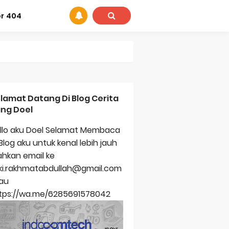
or 404
lamat Datang Di Blog Cerita
ng Doel
llo aku Doel Selamat Membaca
 Blog aku untuk kenal lebih jauh
lahkan email ke
zki.rakhmatabdullah@gmail.com
au
tps://wa.me/6285691578042