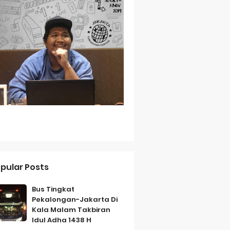
Baterai Tahan Lama
ih Bersahabat
a
pular Posts
Bus Tingkat
Pekalongan-Jakarta Di
Kala Malam Takbiran
Idul Adha 1438 H