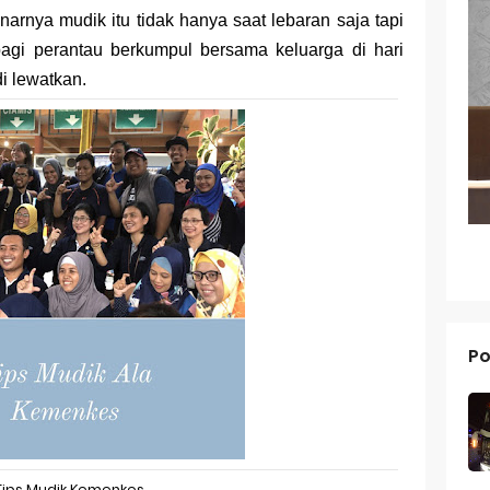
narnya mudik itu tidak hanya saat lebaran saja tapi
g dari Masa ke Masa
bagi perantau berkumpul bersama keluarga di hari
an Merek Dagang Modern
di lewatkan.
l Trademarks
Reno 15 Pro: Smartphone Premium dengan Kamera 200MP dan 
V70 FE: Smartphone Fan Edition dengan Fitur Flagship Harga Leb
V70: Smartphone Stylish dengan Performa Seimbang di Kelasny
g dan Pertumbuhan Usaha
Po
 dalam Strategi Bisnis
g dalam Perusahaan Besar
g dan Investasi
Tips Mudik Kemenkes