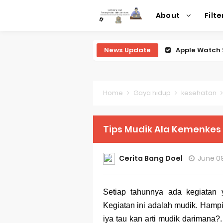
About
Filte
News Update
Review Lengk
Review Lengk
Review Lengk
Home
Gaya hidup
kesehatan
Review Lengk
Tips Mudik Ala Kemenkes
Review Leng
Perubahan R
Cerita Bang Doel
June 09
Sejarah Mer
Setiap tahunnya ada kegiatan y
Evolusi Iden
Kegiatan ini adalah mudik. Hamp
Review Lengk
iya tau kan arti mudik darimana?