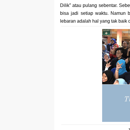
Dilik” atau pulang sebentar. Sebe
Merek Dagan
bisa jadi setiap waktu. Namun 
Perkembang
lebaran adalah hal yang tak baik 
Multinationa
Review Oppo 
Review Vivo 
Review Vivo 
Merek Dagan
Merek Dagang
Merek Dagan
Merek Dagan