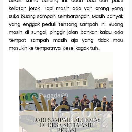
deket sama barang ini. Udah bau dan pasti
Merek Dagang dari Masa ke Masa
keliatan jorok. Tapi masih ada yah orang yang
suka buang sampah sembarangan. Masih banyak
Perkembangan Merek Dagang Modern
yang enggak peduli tentang sampah ini. Buang
Multinational Trademarks
masih di sungai, pinggir jalan bahkan kalau ada
tempat sampah masih aja yang tidak mau
Review Oppo Reno 15 Pro: Smartphone Premium
masukin ke tempatnya. Kesel kagak tuh..
dengan Kamera 200MP dan Baterai Tahan Lama
Review Vivo V70 FE: Smartphone Fan Edition dengan
Fitur Flagship Harga Lebih Bersahabat
Review Vivo V70: Smartphone Stylish dengan
Performa Seimbang di Kelasnya
Merek Dagang dan Pertumbuhan Usaha
Merek Dagang dalam Strategi Bisnis