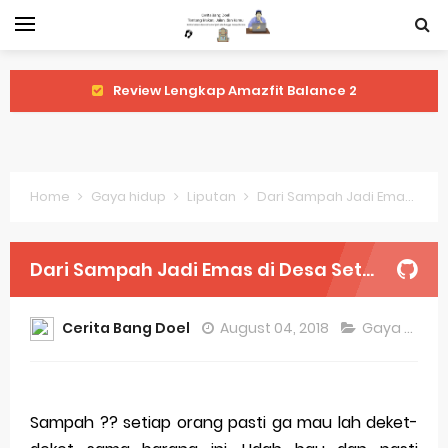
Review Lengkap Amazfit Balance 2
Review Lengkap Xiaomi Watch 2 Pro
Review Lengkap Huawei Watch GT 5 Pro
Home
Gaya hidup
Liputan
Dari Sampah Jadi Emas di Desa Setia Asih Bekasi
Review Lengkap Garmin Fenix 8
Review Lengkap Samsung Galaxy Watch 7
Dari Sampah Jadi Emas di Desa Setia Asih Bekasi
Perubahan Regulasi Merek Dagang
Cerita Bang Doel
August 04, 2018
Gaya hidup
Sejarah Merek Dagang Terkenal
Evolusi Identitas Dagang
Sampah ?? setiap orang pasti ga mau lah deket-
Review Lengkap Apple Watch Series 10