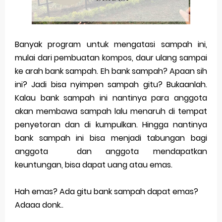
Merek Dagang dalam Perusahaan Besar
Merek Dagang dan Investasi
Banyak program untuk mengatasi sampah ini,
mulai dari pembuatan kompos, daur ulang sampai
Dampak Merek Dagang pada Persaingan
ke arah bank sampah. Eh bank sampah? Apaan sih
Trademark as a Business Asset
ini? Jadi bisa nyimpen sampah gitu? Bukaanlah.
Kalau bank sampah ini nantinya para anggota
Global Trademark Protection System
akan membawa sampah lalu menaruh di tempat
Brand Adaptation Across Different Countries
penyetoran dan di kumpulkan. Hingga nantinya
bank sampah ini bisa menjadi tabungan bagi
Vivo v70 series: mid-range rasa flagship dengan
anggota
dan anggota mendapatkan
kamera zeiss & baterai jumbo
keuntungan, bisa dapat uang atau emas.
Apple Watch Series 10 vs Samsung Galaxy Watch 7
Hah emas? Ada gitu bank sampah dapat emas?
Adaaa donk..
Review Lengkap 2026