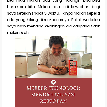
kita mau makan ada yang halangin bisa-bisa
Merek Dagang dari Masa ke Masa
berantem kita. Makan bisa jadi kewajiban bagi
saya setelah shalat 5 waktu. Tanpa makan seperti
Perkembangan Merek Dagang Modern
ada yang hilang dihari-hari saya. Pokoknya kalau
Multinational Trademarks
saya mah mending kehilangan dia daripada tidak
makan #eh.
Review Oppo Reno 15 Pro: Smartphone Premium
dengan Kamera 200MP dan Baterai Tahan Lama
Review Vivo V70 FE: Smartphone Fan Edition dengan
Fitur Flagship Harga Lebih Bersahabat
Review Vivo V70: Smartphone Stylish dengan
Performa Seimbang di Kelasnya
Merek Dagang dan Pertumbuhan Usaha
Merek Dagang dalam Strategi Bisnis