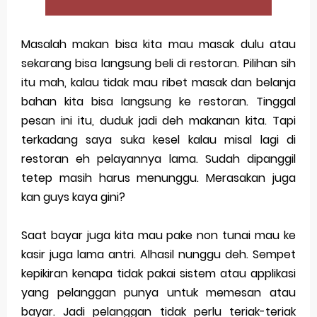
Merek Dagang dalam Perusahaan Besar
Masalah makan bisa kita mau masak dulu atau
Merek Dagang dan Investasi
sekarang bisa langsung beli di restoran. Pilihan sih
itu mah, kalau tidak mau ribet masak dan belanja
Dampak Merek Dagang pada Persaingan
bahan kita bisa langsung ke restoran. Tinggal
Trademark as a Business Asset
pesan ini itu, duduk jadi deh makanan kita. Tapi
terkadang saya suka kesel kalau misal lagi di
Global Trademark Protection System
restoran eh pelayannya lama. Sudah dipanggil
Brand Adaptation Across Different Countries
tetep masih harus menunggu. Merasakan juga
kan guys kaya gini?
Vivo v70 series: mid-range rasa flagship dengan
kamera zeiss & baterai jumbo
Saat bayar juga kita mau pake non tunai mau ke
kasir juga lama antri. Alhasil nunggu deh. Sempet
Apple Watch Series 10 vs Samsung Galaxy Watch 7
kepikiran kenapa tidak pakai sistem atau applikasi
yang pelanggan punya untuk memesan atau
Review Lengkap 2026
bayar. Jadi pelanggan tidak perlu teriak-teriak