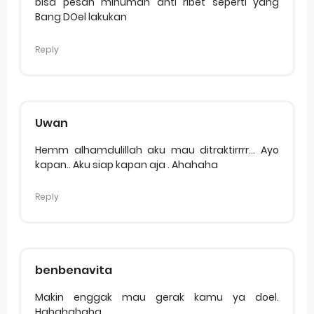
bisa pesan minuman anti ribet seperti yang
Bang DOel lakukan
Reply
Uwan
Hemm alhamdulillah aku mau ditraktirrrr... Ayo
kapan.. Aku siap kapan aja . Ahahaha
Reply
benbenavita
Makin enggak mau gerak kamu ya doel.
Hahahahaha.