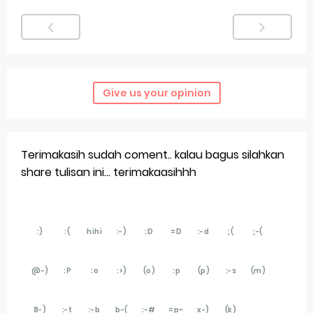
Give us your opinion
Terimakasih sudah coment.. kalau bagus silahkan
share tulisan ini... terimakaasihhh
:)
:(
hihi
:-)
:D
=D
:-d
;(
;-(
@-)
:P
:o
:>)
(o)
:p
(p)
:-s
(m)
8-)
:-t
:-b
b-(
:-#
=p~
x-)
(k)