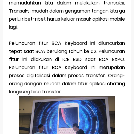
memudahkan kita dalam melakukan transaksi.
Transaksi mudah dalam gengaman tangan kita ga
Merek Dagang dalam Perusahaan Besar
perlu ribet-ribet harus keluar masuk aplikasi mobile
Merek Dagang dan Investasi
lagi.
Dampak Merek Dagang pada Persaingan
Peluncuran fitur BCA Keyboard ini diluncurkan
Trademark as a Business Asset
tepat saat BCA berulang tahun ke 62. Peluncuran
fitur ini dilakukan di ICE BSD saat BCA EXPO.
Global Trademark Protection System
Peluncuran fitur BCA Keyboard ini merupakan
Brand Adaptation Across Different Countries
proses digitalisasi dalam proses transfer. Orang-
orang dengan mudah dalam fitur aplikasi chating
Vivo v70 series: mid-range rasa flagship dengan
langsung bisa transfer.
kamera zeiss & baterai jumbo
Apple Watch Series 10 vs Samsung Galaxy Watch 7
Review Lengkap 2026