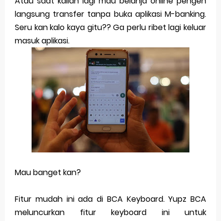
Atau saat kalian lagi mau belanja online pengen
Merek Dagang dari Masa ke Masa
langsung transfer tanpa buka aplikasi M-banking.
Seru kan kalo kaya gitu?? Ga perlu ribet lagi keluar
Perkembangan Merek Dagang Modern
masuk aplikasi.
Multinational Trademarks
Review Oppo Reno 15 Pro: Smartphone Premium
dengan Kamera 200MP dan Baterai Tahan Lama
Review Vivo V70 FE: Smartphone Fan Edition dengan
Fitur Flagship Harga Lebih Bersahabat
Review Vivo V70: Smartphone Stylish dengan
Mau banget kan?
Performa Seimbang di Kelasnya
Merek Dagang dan Pertumbuhan Usaha
Fitur mudah ini ada di BCA Keyboard. Yupz BCA
meluncurkan fitur keyboard ini untuk
Merek Dagang dalam Strategi Bisnis