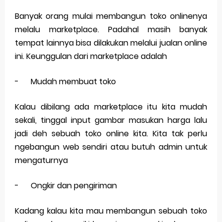
Banyak orang mulai membangun toko onlinenya
Merek Dagang dalam Perusahaan Besar
melalu marketplace. Padahal masih banyak
Merek Dagang dan Investasi
tempat lainnya bisa dilakukan melalui jualan online
ini. Keunggulan dari marketplace adalah
Dampak Merek Dagang pada Persaingan
Trademark as a Business Asset
-
Mudah membuat toko
Global Trademark Protection System
Kalau dibilang ada marketplace itu kita mudah
sekali, tinggal input gambar masukan harga lalu
Brand Adaptation Across Different Countries
jadi deh sebuah toko online kita. Kita tak perlu
Vivo v70 series: mid-range rasa flagship dengan
ngebangun web sendiri atau butuh admin untuk
mengaturnya
kamera zeiss & baterai jumbo
Apple Watch Series 10 vs Samsung Galaxy Watch 7
-
Ongkir dan pengiriman
Review Lengkap 2026
Kadang kalau kita mau membangun sebuah toko