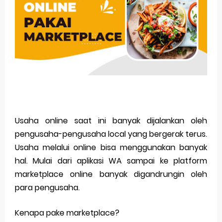
Merek Dagang dari Masa ke Masa
Perkembangan Merek Dagang Modern
Multinational Trademarks
Review Oppo Reno 15 Pro: Smartphone Premium
dengan Kamera 200MP dan Baterai Tahan Lama
Review Vivo V70 FE: Smartphone Fan Edition dengan
Usaha online saat ini banyak dijalankan oleh
pengusaha-pengusaha local yang bergerak terus.
Fitur Flagship Harga Lebih Bersahabat
Usaha melalui online bisa menggunakan banyak
Review Vivo V70: Smartphone Stylish dengan
hal. Mulai dari aplikasi WA sampai ke platform
marketplace online banyak digandrungin oleh
Performa Seimbang di Kelasnya
para pengusaha.
Merek Dagang dan Pertumbuhan Usaha
Kenapa pake marketplace?
Merek Dagang dalam Strategi Bisnis