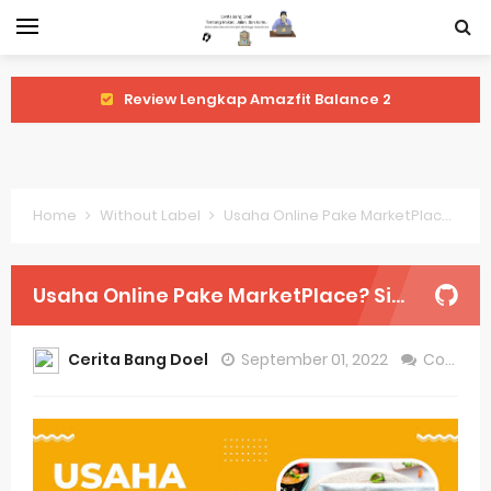
Review Lengkap Amazfit Balance 2
Review Lengkap Xiaomi Watch 2 Pro
Review Lengkap Huawei Watch GT 5 Pro
Home
Without Label
Usaha Online Pake MarketPlace? Siapa Takut
Review Lengkap Garmin Fenix 8
Review Lengkap Samsung Galaxy Watch 7
Usaha Online Pake MarketPlace? Siapa Takut
Perubahan Regulasi Merek Dagang
Cerita Bang Doel
September 01, 2022
Comment
Sejarah Merek Dagang Terkenal
Evolusi Identitas Dagang
Review Lengkap Apple Watch Series 10