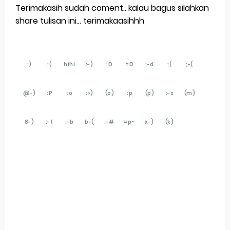
Terimakasih sudah coment.. kalau bagus silahkan
share tulisan ini... terimakaasihhh
:)
:(
hihi
:-)
:D
=D
:-d
;(
;-(
@-)
:P
:o
:>)
(o)
:p
(p)
:-s
(m)
8-)
:-t
:-b
b-(
:-#
=p~
x-)
(k)