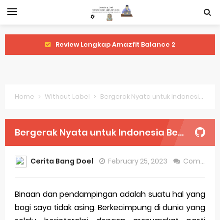
Review Lengkap Amazfit Balance 2
Review Lengkap Xiaomi Watch 2 Pro
Review Lengkap Huawei Watch GT 5 Pro
Home
Without Label
Bergerak Nyata untuk Indonesia Bersama Rumah Zakat
Review Lengkap Garmin Fenix 8
Review Lengkap Samsung Galaxy Watch 7
Bergerak Nyata untuk Indonesia Bersama Rumah Zakat
Perubahan Regulasi Merek Dagang
Cerita Bang Doel
February 25, 2023
Comment
Sejarah Merek Dagang Terkenal
Evolusi Identitas Dagang
Binaan dan pendampingan adalah suatu hal yang
bagi saya tidak asing. Berkecimpung di dunia yang
Review Lengkap Apple Watch Series 10