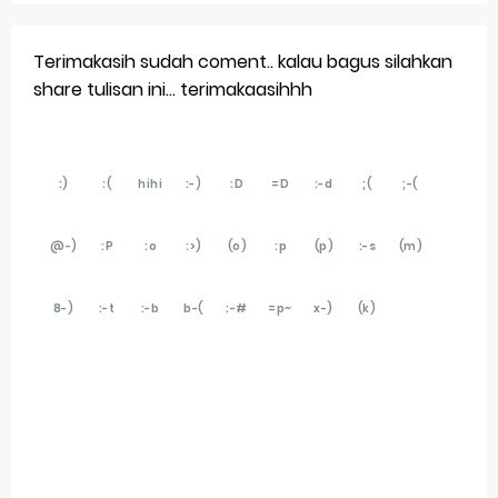
Terimakasih sudah coment.. kalau bagus silahkan
share tulisan ini... terimakaasihhh
:)
:(
hihi
:-)
:D
=D
:-d
;(
;-(
@-)
:P
:o
:>)
(o)
:p
(p)
:-s
(m)
8-)
:-t
:-b
b-(
:-#
=p~
x-)
(k)