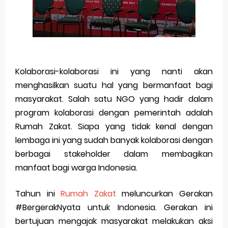
Merek Dagang dalam Perusahaan Besar
Merek Dagang dan Investasi
Dampak Merek Dagang pada Persaingan
Kolaborasi-kolaborasi ini yang nanti akan
Trademark as a Business Asset
menghasilkan suatu hal yang bermanfaat bagi
masyarakat. Salah satu NGO yang hadir dalam
Global Trademark Protection System
program kolaborasi dengan pemerintah adalah
Brand Adaptation Across Different Countries
Rumah Zakat. Siapa yang tidak kenal dengan
lembaga ini yang sudah banyak kolaborasi dengan
Vivo v70 series: mid-range rasa flagship dengan
berbagai stakeholder dalam membagikan
manfaat bagi warga Indonesia.
kamera zeiss & baterai jumbo
Apple Watch Series 10 vs Samsung Galaxy Watch 7
Tahun ini
Rumah Zakat
meluncurkan Gerakan
#BergerakNyata untuk Indonesia. Gerakan ini
Review Lengkap 2026
bertujuan mengajak masyarakat melakukan aksi