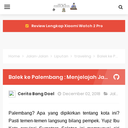
Review Lengkap Xiaomi Watch 2 Pro
Review Lengkap Huawei Watch GT 5 Pro
Review Lengkap Garmin Fenix 8
Home
Jalan-Jalan
Liputan
traveling
Balek ke Palembang : Menjelajah Jakabaring Sport City dan Wisma Atlet
Review Lengkap Samsung Galaxy Watch 7
Perubahan Regulasi Merek Dagang
Balek ke Palembang : Menjelajah Jakabaring Sport City dan Wisma Atlet
Sejarah Merek Dagang Terkenal
Cerita Bang Doel
December 02, 2018
Jalan-Jalan
Evolusi Identitas Dagang
Review Lengkap Apple Watch Series 10
Palembang? Apa yang dipikirkan tentang kota ini?
Pasti temen-temen langsung bilang pempek. Yupz Ibu
Merek Dagang dari Masa ke Masa