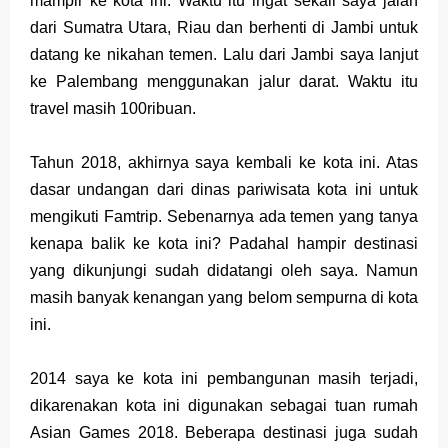
mampir ke kota ini. Waktu itu ingat sekali saya jalan
dari Sumatra Utara, Riau dan berhenti di Jambi untuk
Merek Dagang dan Investasi
datang ke nikahan temen. Lalu dari Jambi saya lanjut
Dampak Merek Dagang pada Persaingan
ke Palembang menggunakan jalur darat. Waktu itu
travel masih 100ribuan.
Trademark as a Business Asset
Global Trademark Protection System
Tahun 2018, akhirnya saya kembali ke kota ini. Atas
dasar undangan dari dinas pariwisata kota ini untuk
Brand Adaptation Across Different Countries
mengikuti Famtrip. Sebenarnya ada temen yang tanya
kenapa balik ke kota ini? Padahal hampir destinasi
Vivo v70 series: mid-range rasa flagship dengan
yang dikunjungi sudah didatangi oleh saya. Namun
kamera zeiss & baterai jumbo
masih banyak kenangan yang belom sempurna di kota
ini.
Apple Watch Series 10 vs Samsung Galaxy Watch 7
Review Lengkap 2026
2014 saya ke kota ini pembangunan masih terjadi,
dikarenakan kota ini digunakan sebagai tuan rumah
Review Lengkap Amazfit Balance 2
Asian Games 2018. Beberapa destinasi juga sudah