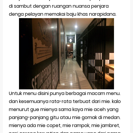
di sambut dengan ruangan nuansa penjara
Merek Dagang dan Investasi
denga pelayan memakai baju khas narapidana.
Dampak Merek Dagang pada Persaingan
Trademark as a Business Asset
Global Trademark Protection System
Brand Adaptation Across Different Countries
Vivo v70 series: mid-range rasa flagship dengan
kamera zeiss & baterai jumbo
Untuk menu disini punya berbagai macam menu.
Apple Watch Series 10 vs Samsung Galaxy Watch 7
dan kesemuanya rata-rata terbuat dari mie. kalo
menurut gue mienya sama kaya mie aceh yang
Review Lengkap 2026
panjang-panjang gitu atau mie gomak di medan.
Review Lengkap Amazfit Balance 2
mienya ada mie copet, mie rampok, mie jambret,