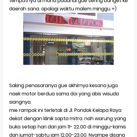
tempatnya di mana padahal gue sering banget ke
Perkembangan Merek Dagang Modern
daerah sana. apalagi waktu malem minggu =)
Multinational Trademarks
Review Oppo Reno 15 Pro: Smartphone Premium
dengan Kamera 200MP dan Baterai Tahan Lama
Review Vivo V70 FE: Smartphone Fan Edition dengan
Fitur Flagship Harga Lebih Bersahabat
Review Vivo V70: Smartphone Stylish dengan
Saking penasaranya gue akhirnya kesana juga
naek motor berdua sama doi yang abis wisuda
Performa Seimbang di Kelasnya
siangnya.
Merek Dagang dan Pertumbuhan Usaha
mie rampok ini terletak di Jl. Pondok Kelapa Raya
dekat dengan klinik sapta mitra. nah warung yang
Merek Dagang dalam Strategi Bisnis
buka setiap hari dari jam 11- 22.00 di minggu-kamis
dan jumat-sabtu jam 12.00-23.00. Nyampe disana
Merek Dagang dalam Perusahaan Besar