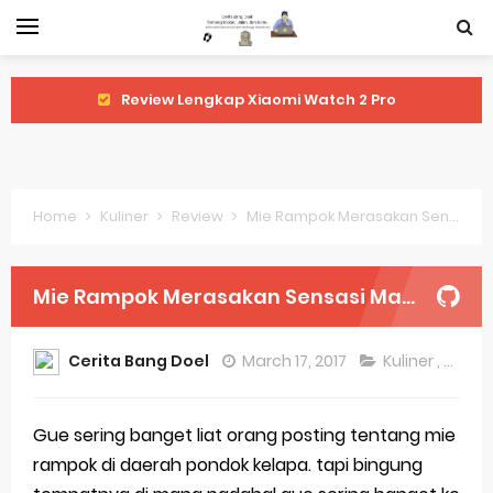
Review Lengkap Xiaomi Watch 2 Pro
Review Lengkap Huawei Watch GT 5 Pro
Review Lengkap Garmin Fenix 8
Home
Kuliner
Review
Mie Rampok Merasakan Sensasi Makan Mie di Penjara
Review Lengkap Samsung Galaxy Watch 7
Perubahan Regulasi Merek Dagang
Mie Rampok Merasakan Sensasi Makan Mie di Penjara
Sejarah Merek Dagang Terkenal
Cerita Bang Doel
March 17, 2017
Kuliner
,
Revie
Evolusi Identitas Dagang
Review Lengkap Apple Watch Series 10
Gue sering banget liat orang posting tentang mie
rampok di daerah pondok kelapa. tapi bingung
Merek Dagang dari Masa ke Masa