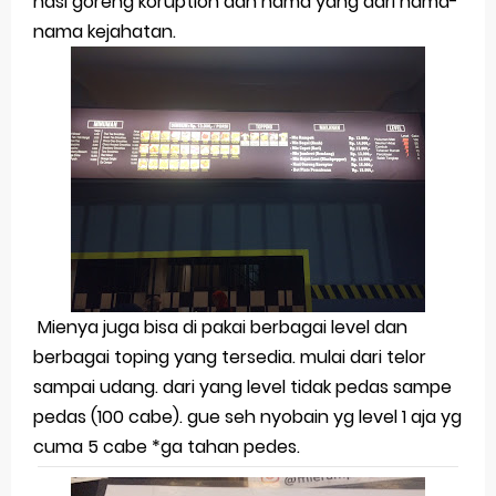
nasi goreng koruption dan nama yang dari nama-
Friday, 7 August
nama kejahatan.
Mienya juga bisa di pakai berbagai level dan
berbagai toping yang tersedia. mulai dari telor
sampai udang. dari yang level tidak pedas sampe
pedas (100 cabe). gue seh nyobain yg level 1 aja yg
cuma 5 cabe *ga tahan pedes.