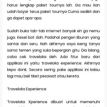
harus lengkap paket tournya lah. Ga mau kan
Merek Dagang dalam Perusahaan Besar
udah bayar terus paket tournya Cuma sedikit dan
ga dapet apa-apa.
Merek Dagang dan Investasi
Dampak Merek Dagang pada Persaingan
Sudah buka tab-tab internet banyak eh ga nemu
juga. Kesel bat dah. Padahal pengen liburan yang
Trademark as a Business Asset
santai dan seru. Nah akhirnya saya iseng tanya
Global Trademark Protection System
sama temen yang suka bepergian gitu. Dia bilang,
coba cek traveloka deh. Ada fitur baru dari
Brand Adaptation Across Different Countries
applikasi ini yaitu traveloka experience. Akhirnya
Vivo v70 series: mid-range rasa flagship dengan
kepo donk. Secara sering pake applikasi ini kalau
lagi mau beli tiket pesawat atau kereta.
kamera zeiss & baterai jumbo
Traveloka Experience
Apple Watch Series 10 vs Samsung Galaxy Watch 7
Review Lengkap 2026
Traveloka Xperience dibuat untuk memenuhi