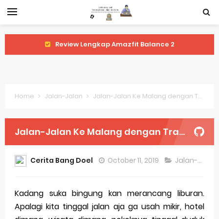
Review Lengkap Amazfit Balance 2
Review Lengkap Xiaomi Watch 2 Pro
Review Lengkap Huawei Watch GT 5 Pro
Home
Jalan-Jalan
Jalan-Jalan Ke Malang dengan Traveloka Xperience
Review Lengkap Garmin Fenix 8
Review Lengkap Samsung Galaxy Watch 7
Jalan-Jalan Ke Malang dengan Traveloka Xperience
Perubahan Regulasi Merek Dagang
Cerita Bang Doel
October 11, 2019
Jalan-Jalan
Sejarah Merek Dagang Terkenal
Evolusi Identitas Dagang
Kadang suka bingung kan merancang liburan.
Apalagi kita tinggal jalan aja ga usah mikir, hotel
Review Lengkap Apple Watch Series 10