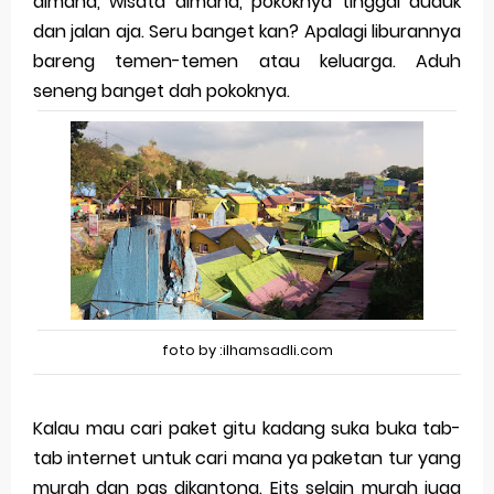
dimana, wisata dimana, pokoknya tinggal duduk
Merek Dagang dari Masa ke Masa
dan jalan aja. Seru banget kan? Apalagi liburannya
bareng temen-temen atau keluarga. Aduh
Perkembangan Merek Dagang Modern
seneng banget dah pokoknya.
Multinational Trademarks
Review Oppo Reno 15 Pro: Smartphone Premium
dengan Kamera 200MP dan Baterai Tahan Lama
Review Vivo V70 FE: Smartphone Fan Edition dengan
Fitur Flagship Harga Lebih Bersahabat
Review Vivo V70: Smartphone Stylish dengan
foto by :ilhamsadli.com
Performa Seimbang di Kelasnya
Kalau mau cari paket gitu kadang suka buka tab-
Merek Dagang dan Pertumbuhan Usaha
tab internet untuk cari mana ya paketan tur yang
murah dan pas dikantong. Eits selain murah juga
Merek Dagang dalam Strategi Bisnis