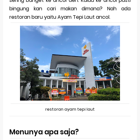
sering banget ke ancol deh. Kalau ke ancol pasti
Friday, 7 August
bingung kan cari makan dimana? Nah ada
restoran baru yaitu Ayam Tepi Laut ancol.
restoran ayam tepi laut
Menunya apa saja?