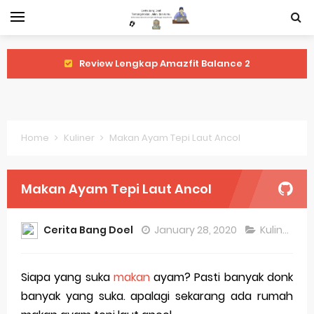
Review Lengkap Amazfit Balance 2
Review Lengkap Xiaomi Watch 2 Pro
Review Lengkap Huawei Watch GT 5 Pro
Home
Kuliner
Makan Ayam Tepi Laut Ancol
Review Lengkap Garmin Fenix 8
Review Lengkap Samsung Galaxy Watch 7
Makan Ayam Tepi Laut Ancol
Perubahan Regulasi Merek Dagang
Cerita Bang Doel
January 28, 2020
Kuliner
Sejarah Merek Dagang Terkenal
Evolusi Identitas Dagang
Siapa yang suka
makan
ayam? Pasti banyak donk
banyak yang suka. apalagi sekarang ada rumah
Review Lengkap Apple Watch Series 10