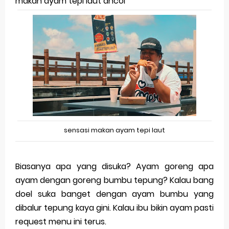
makan ayam tepi laut ancol
Merek Dagang dari Masa ke Masa
Perkembangan Merek Dagang Modern
Multinational Trademarks
Review Oppo Reno 15 Pro: Smartphone Premium
dengan Kamera 200MP dan Baterai Tahan Lama
Review Vivo V70 FE: Smartphone Fan Edition dengan
sensasi makan ayam tepi laut
Fitur Flagship Harga Lebih Bersahabat
Review Vivo V70: Smartphone Stylish dengan
Biasanya apa yang disuka? Ayam goreng apa
ayam dengan goreng bumbu tepung? Kalau bang
Performa Seimbang di Kelasnya
doel suka banget dengan ayam bumbu yang
Merek Dagang dan Pertumbuhan Usaha
dibalur tepung kaya gini. Kalau ibu bikin ayam pasti
request menu ini terus.
Merek Dagang dalam Strategi Bisnis