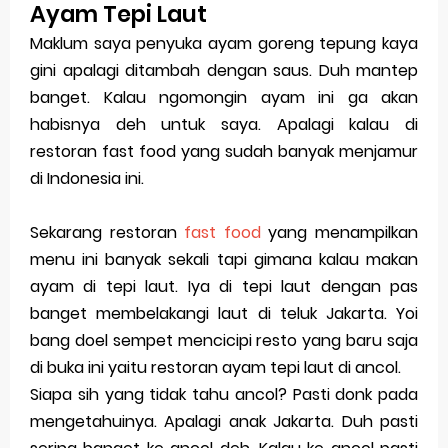
Ayam Tepi Laut
Merek Dagang dalam Perusahaan Besar
Maklum saya penyuka ayam goreng tepung kaya
gini apalagi ditambah dengan saus. Duh mantep
Merek Dagang dan Investasi
banget. Kalau ngomongin ayam ini ga akan
Dampak Merek Dagang pada Persaingan
habisnya deh untuk saya. Apalagi kalau di
restoran fast food yang sudah banyak menjamur
Trademark as a Business Asset
di Indonesia ini.
Global Trademark Protection System
Sekarang restoran
fast food
yang menampilkan
Brand Adaptation Across Different Countries
menu ini banyak sekali tapi gimana kalau makan
ayam di tepi laut. Iya di tepi laut dengan pas
Vivo v70 series: mid-range rasa flagship dengan
banget membelakangi laut di teluk Jakarta. Yoi
kamera zeiss & baterai jumbo
bang doel sempet mencicipi resto yang baru saja
di buka ini yaitu restoran ayam tepi laut di ancol.
Apple Watch Series 10 vs Samsung Galaxy Watch 7
Siapa sih yang tidak tahu ancol? Pasti donk pada
Review Lengkap 2026
mengetahuinya. Apalagi anak Jakarta. Duh pasti